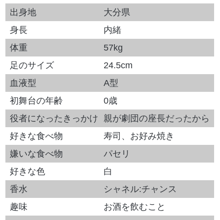
出身地
大分県
身長
内緒
体重
57kg
足のサイズ
24.5cm
血液型
A型
初舞台の年齢
0歳
役者になったきっかけ
親が劇団の座長だったから
好きな食べ物
寿司、お好み焼き
嫌いな食べ物
パセリ
好きな色
白
香水
シャネル:チャンス
趣味
お酒を飲むこと