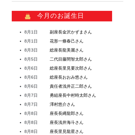
今月のお誕生日
8月1日
副座長
金沢
かずま
さん
8月1日
花形
一條
春己
さん
8月3日
総座長
龍
美麗
さん
8月5日
二代目
藤間
智太郎
さん
8月6日
総座長
里見
要次郎
さん
8月6日
総座長
おおみ
悠
さん
8月6日
責任者
浅井
正二郎
さん
8月7日
勇組座長
中村
時太郎
さん
8月7日
澤村
悠介
さん
8月8日
座長
長縄
龍郎
さん
8月8日
座長
浅井
海斗
さん
8月8日
座長
里見
龍星
さん