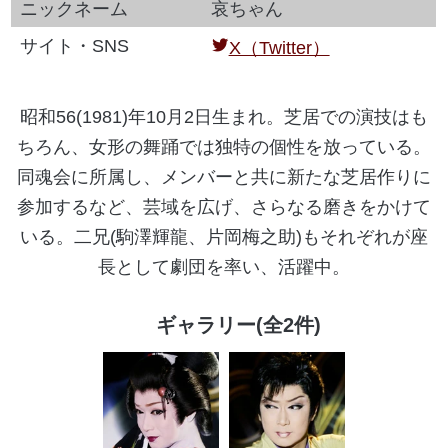
ニックネーム
哀ちゃん
サイト・SNS
X（Twitter）
昭和56(1981)年10月2日生まれ。芝居での演技はも
ちろん、女形の舞踊では独特の個性を放っている。
同魂会に所属し、メンバーと共に新たな芝居作りに
参加するなど、芸域を広げ、さらなる磨きをかけて
いる。二兄(駒澤輝龍、片岡梅之助)もそれぞれが座
長として劇団を率い、活躍中。
ギャラリー(全2件)