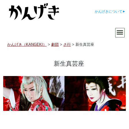
かんげきについて
かんげき（KANGEKI）
>
劇団
>
さ行
>
新生真芸座
新生真芸座