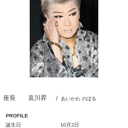
座長
哀川昇
あいかわ のぼる
PROFILE
誕生日
10月2日