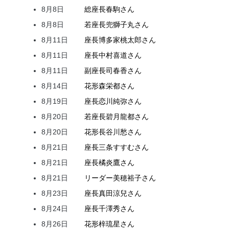
8月8日
総座長
春駒
さん
8月8日
若座長
兜
獅子丸
さん
8月11日
座長
博多家
桃太郎
さん
8月11日
座長
中村
喜道
さん
8月11日
副座長
司
春香
さん
8月14日
花形
森
栄都
さん
8月19日
座長
恋川
純弥
さん
8月20日
若座長
碧月
龍都
さん
8月20日
花形
長谷川
愁
さん
8月21日
座長
三条
すすむ
さん
8月21日
座長
橘
炎鷹
さん
8月21日
リーダー
美穂
裕子
さん
8月23日
座長
真田
涼兒
さん
8月24日
座長
千澤
秀
さん
8月26日
花形
梓
琉星
さん