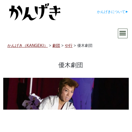
かんげきについて
かんげき（KANGEKI）
>
劇団
>
や行
>
優木劇団
優木劇団