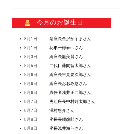
今月のお誕生日
8月1日
副座長
金沢
かずま
さん
8月1日
花形
一條
春己
さん
8月3日
総座長
龍
美麗
さん
8月5日
二代目
藤間
智太郎
さん
8月6日
総座長
里見
要次郎
さん
8月6日
総座長
おおみ
悠
さん
8月6日
責任者
浅井
正二郎
さん
8月7日
勇組座長
中村
時太郎
さん
8月7日
澤村
悠介
さん
8月8日
座長
長縄
龍郎
さん
8月8日
座長
浅井
海斗
さん