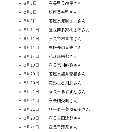
8月8日
座長
里見
龍星
さん
8月8日
総座長
春駒
さん
8月8日
若座長
兜
獅子丸
さん
8月11日
座長
博多家
桃太郎
さん
8月11日
座長
中村
喜道
さん
8月11日
副座長
司
春香
さん
8月14日
花形
森
栄都
さん
8月19日
座長
恋川
純弥
さん
8月20日
若座長
碧月
龍都
さん
8月20日
花形
長谷川
愁
さん
8月21日
座長
三条
すすむ
さん
8月21日
座長
橘
炎鷹
さん
8月21日
リーダー
美穂
裕子
さん
8月23日
座長
真田
涼兒
さん
8月24日
座長
千澤
秀
さん