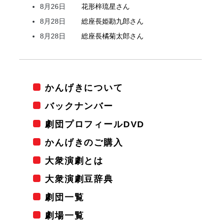
8月26日
花形
梓
琉星
さん
8月28日
総座長
姫
勘九郎
さん
8月28日
総座長
橘
菊太郎
さん
かんげきについて
バックナンバー
劇団プロフィールDVD
かんげきのご購入
大衆演劇とは
大衆演劇豆辞典
劇団一覧
劇場一覧