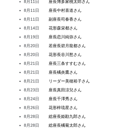
8月11日
座長
博多家
桃太郎
さん
8月11日
座長
中村
喜道
さん
8月11日
副座長
司
春香
さん
8月14日
花形
森
栄都
さん
8月19日
座長
恋川
純弥
さん
8月20日
若座長
碧月
龍都
さん
8月20日
花形
長谷川
愁
さん
8月21日
座長
三条
すすむ
さん
8月21日
座長
橘
炎鷹
さん
8月21日
リーダー
美穂
裕子
さん
8月23日
座長
真田
涼兒
さん
8月24日
座長
千澤
秀
さん
8月26日
花形
梓
琉星
さん
8月28日
総座長
姫
勘九郎
さん
8月28日
総座長
橘
菊太郎
さん