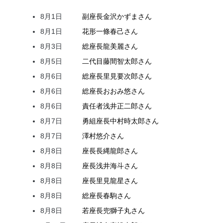
8月1日
副座長
金沢
かずま
さん
8月1日
花形
一條
春己
さん
8月3日
総座長
龍
美麗
さん
8月5日
二代目
藤間
智太郎
さん
8月6日
総座長
里見
要次郎
さん
8月6日
総座長
おおみ
悠
さん
8月6日
責任者
浅井
正二郎
さん
8月7日
勇組座長
中村
時太郎
さん
8月7日
澤村
悠介
さん
8月8日
座長
長縄
龍郎
さん
8月8日
座長
浅井
海斗
さん
8月8日
座長
里見
龍星
さん
8月8日
総座長
春駒
さん
8月8日
若座長
兜
獅子丸
さん