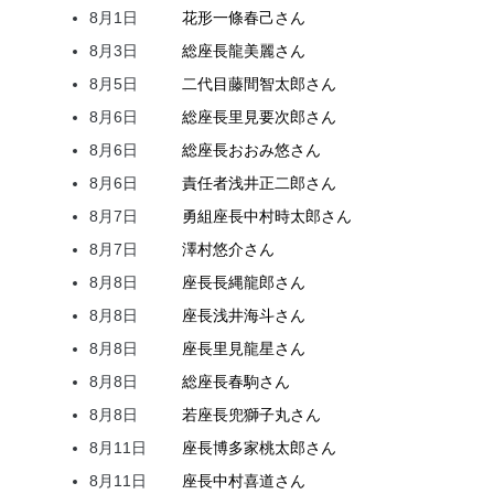
8月1日
花形
一條
春己
さん
8月3日
総座長
龍
美麗
さん
8月5日
二代目
藤間
智太郎
さん
8月6日
総座長
里見
要次郎
さん
8月6日
総座長
おおみ
悠
さん
8月6日
責任者
浅井
正二郎
さん
8月7日
勇組座長
中村
時太郎
さん
8月7日
澤村
悠介
さん
8月8日
座長
長縄
龍郎
さん
8月8日
座長
浅井
海斗
さん
8月8日
座長
里見
龍星
さん
8月8日
総座長
春駒
さん
8月8日
若座長
兜
獅子丸
さん
8月11日
座長
博多家
桃太郎
さん
8月11日
座長
中村
喜道
さん