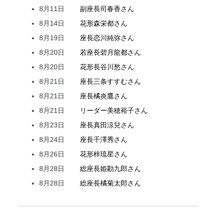
8月11日
副座長
司
春香
さん
8月14日
花形
森
栄都
さん
8月19日
座長
恋川
純弥
さん
8月20日
若座長
碧月
龍都
さん
8月20日
花形
長谷川
愁
さん
8月21日
座長
三条
すすむ
さん
8月21日
座長
橘
炎鷹
さん
8月21日
リーダー
美穂
裕子
さん
8月23日
座長
真田
涼兒
さん
8月24日
座長
千澤
秀
さん
8月26日
花形
梓
琉星
さん
8月28日
総座長
姫
勘九郎
さん
8月28日
総座長
橘
菊太郎
さん