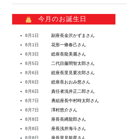
今月のお誕生日
8月1日
副座長
金沢
かずま
さん
8月1日
花形
一條
春己
さん
8月3日
総座長
龍
美麗
さん
8月5日
二代目
藤間
智太郎
さん
8月6日
総座長
里見
要次郎
さん
8月6日
総座長
おおみ
悠
さん
8月6日
責任者
浅井
正二郎
さん
8月7日
勇組座長
中村
時太郎
さん
8月7日
澤村
悠介
さん
8月8日
座長
長縄
龍郎
さん
8月8日
座長
浅井
海斗
さん
8月8日
座長
里見
龍星
さん