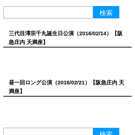
三代目澤宗千丸誕生日公演
（2016/02/14）
【阪
急庄内 天満座】
昼一回ロング公演
（2016/02/21）
【阪急庄内 天
満座】