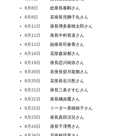
8月8日
総座長
春駒
さん
8月8日
若座長
兜
獅子丸
さん
8月11日
座長
博多家
桃太郎
さん
8月11日
座長
中村
喜道
さん
8月11日
副座長
司
春香
さん
8月14日
花形
森
栄都
さん
8月19日
座長
恋川
純弥
さん
8月20日
若座長
碧月
龍都
さん
8月20日
花形
長谷川
愁
さん
8月21日
座長
三条
すすむ
さん
8月21日
座長
橘
炎鷹
さん
8月21日
リーダー
美穂
裕子
さん
8月23日
座長
真田
涼兒
さん
8月24日
座長
千澤
秀
さん
8月26日
花形
梓
琉星
さん