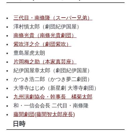
三代目・南條隆（スーパー兄弟）
澤村慎太郎（劇団紀伊国屋）
南條光貴（南條光貴劇団）
紫吹洋之介（劇団紫吹）
豊島屋虎太朗
片岡梅之助（本家真芸座）
紀伊国屋章太郎（劇団紀伊国屋）
かつき浩二郎（かつき夢二劇団）
大導寺はじめ（新星劇 大導寺劇団）
九州演劇協会・幹事長 橘菊太郎
和・一信会会長 二代目・南條隆
藤間劇団(藤間智太郎座長)
日時