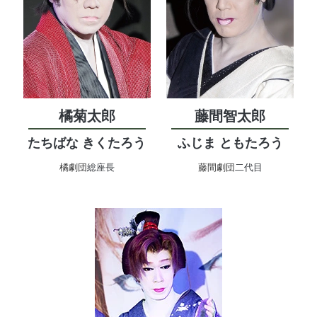
橘菊太郎
藤間智太郎
たちばな きくたろう
ふじま ともたろう
橘劇団
総座長
藤間劇団
二代目