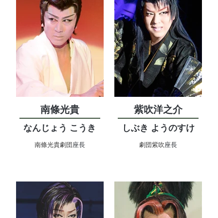
南條光貴
紫吹洋之介
なんじょう こうき
しぶき ようのすけ
南條光貴劇団
座長
劇団紫吹
座長