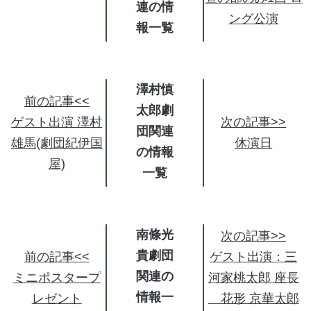
連の情
ング公演
報
澤村慎
前の記事<<
太郎劇
ゲスト出演 澤村
次の記事>>
団関連
雄馬(劇団紀伊国
休演日
の情報
屋)
南條光
次の記事>>
貴劇団
前の記事<<
ゲスト出演：三
関連の
ミニポスタープ
河家桃太郎 座長
情報
レゼント
花形 京華太郎