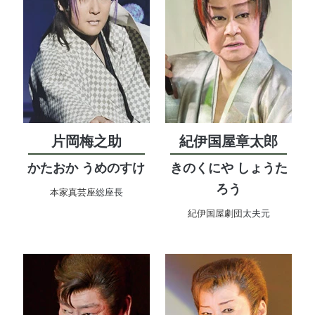
片岡梅之助
紀伊国屋章太郎
かたおか うめのすけ
きのくにや しょうた
ろう
本家真芸座
総座長
紀伊国屋劇団
太夫元