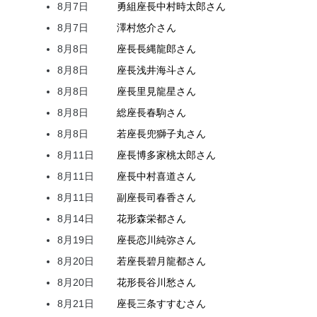
8月7日
勇組座長
中村
時太郎
さん
8月7日
澤村
悠介
さん
8月8日
座長
長縄
龍郎
さん
8月8日
座長
浅井
海斗
さん
8月8日
座長
里見
龍星
さん
8月8日
総座長
春駒
さん
8月8日
若座長
兜
獅子丸
さん
8月11日
座長
博多家
桃太郎
さん
8月11日
座長
中村
喜道
さん
8月11日
副座長
司
春香
さん
8月14日
花形
森
栄都
さん
8月19日
座長
恋川
純弥
さん
8月20日
若座長
碧月
龍都
さん
8月20日
花形
長谷川
愁
さん
8月21日
座長
三条
すすむ
さん