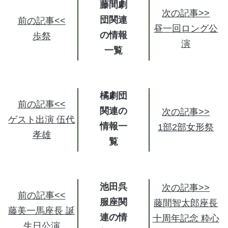
藤間劇
次の記事>>
団関連
前の記事<<
昼一回ロング公
の情報
歩祭
演
橘劇団
前の記事<<
関連の
次の記事>>
ゲスト出演 伍代
情報
1部2部女形祭
孝雄
池田呉
次の記事>>
前の記事<<
服座関
藤間智太郎座長
藤美一馬座長 誕
連の情
十周年記念 粋心
生日公演