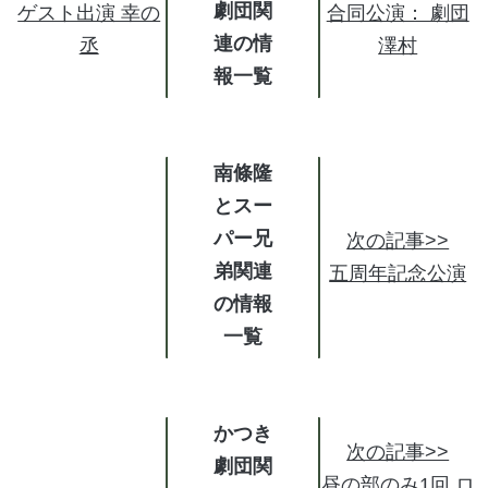
劇団関
ゲスト出演 幸の
合同公演： 劇団
連の情
丞
澤村
報
南條隆
とスー
パー兄
次の記事>>
弟関連
五周年記念公演
の情報
かつき
次の記事>>
劇団関
昼の部のみ1回 ロ