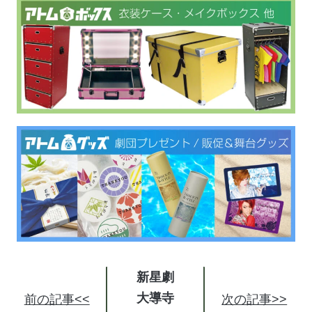
新星劇
大導寺
前の記事<<
次の記事>>