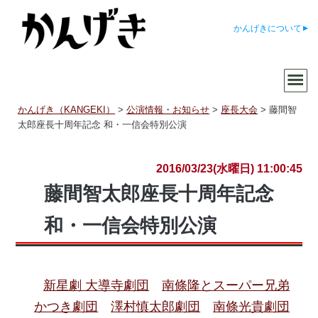
かんげきについて
かんげき（KANGEKI）
>
公演情報・お知らせ
>
座長大会
>
藤間智
太郎座長十周年記念 和・一信会特別公演
2016/03/23(水曜日) 11:00:45
藤間智太郎座長十周年記念
和・一信会特別公演
新星劇 大導寺劇団
南條隆とスーパー兄弟
かつき劇団
澤村慎太郎劇団
南條光貴劇団