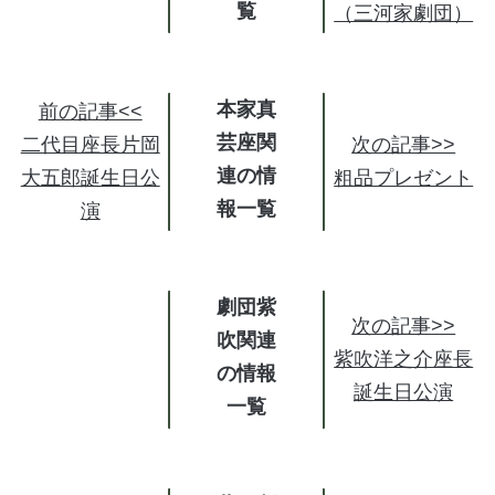
（三河家劇団）
本家真
前の記事<<
芸座関
二代目座長片岡
次の記事>>
連の情
大五郎誕生日公
粗品プレゼント
報
演
劇団紫
次の記事>>
吹関連
紫吹洋之介座長
の情報
誕生日公演