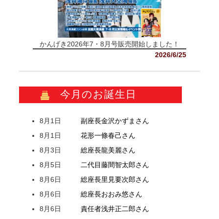
かんげき2026年7・8月号販売開始しました！
2026/6/25
今月のお誕生日
8月1日
副座長
金沢
かずま
さん
8月1日
花形
一條
春己
さん
8月3日
総座長
龍
美麗
さん
8月5日
二代目
藤間
智太郎
さん
8月6日
総座長
里見
要次郎
さん
8月6日
総座長
おおみ
悠
さん
8月6日
責任者
浅井
正二郎
さん