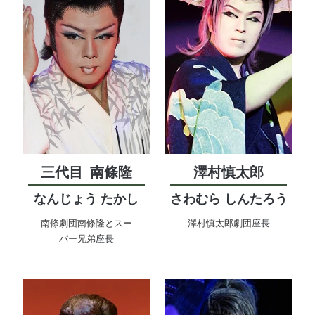
三代目
南條隆
澤村慎太郎
なんじょう たかし
さわむら しんたろう
南條劇団
南條隆とスー
澤村慎太郎劇団
座長
パー兄弟
座長