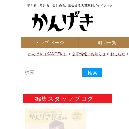
笑える、泣ける、楽しめる。出会える大衆演劇ガイドブック
トップ
ページ
劇団一覧
かんげき（KANGEKI）
>
公演情報・お知らせ
>
おしらせ
編集スタッフブログ