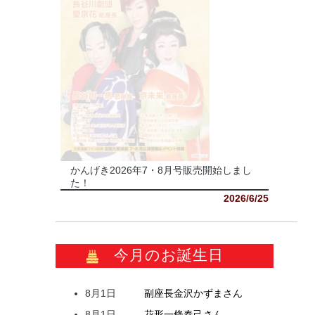
かんげき2026年7・8月号販売開始しまし
た！
2026/6/25
今月のお誕生日
8月1日
副座長
金沢
かずま
さん
8月1日
花形
一條
春己
さん