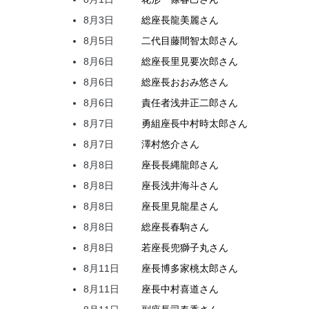
8月3日
総座長
龍
美麗
さん
8月5日
二代目
藤間
智太郎
さん
8月6日
総座長
里見
要次郎
さん
8月6日
総座長
おおみ
悠
さん
8月6日
責任者
浅井
正二郎
さん
8月7日
勇組座長
中村
時太郎
さん
8月7日
澤村
悠介
さん
8月8日
座長
長縄
龍郎
さん
8月8日
座長
浅井
海斗
さん
8月8日
座長
里見
龍星
さん
8月8日
総座長
春駒
さん
8月8日
若座長
兜
獅子丸
さん
8月11日
座長
博多家
桃太郎
さん
8月11日
座長
中村
喜道
さん