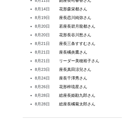
8月11日
副座長
司
春香
さん
8月14日
花形
森
栄都
さん
8月19日
座長
恋川
純弥
さん
8月20日
若座長
碧月
龍都
さん
8月20日
花形
長谷川
愁
さん
8月21日
座長
三条
すすむ
さん
8月21日
座長
橘
炎鷹
さん
8月21日
リーダー
美穂
裕子
さん
8月23日
座長
真田
涼兒
さん
8月24日
座長
千澤
秀
さん
8月26日
花形
梓
琉星
さん
8月28日
総座長
姫
勘九郎
さん
8月28日
総座長
橘
菊太郎
さん