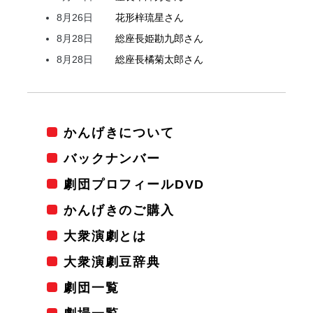
8月26日
花形
梓
琉星
さん
8月28日
総座長
姫
勘九郎
さん
8月28日
総座長
橘
菊太郎
さん
かんげきについて
バックナンバー
劇団プロフィールDVD
かんげきのご購入
大衆演劇とは
大衆演劇豆辞典
劇団一覧