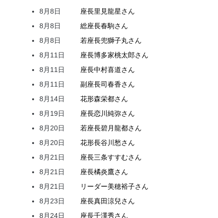
8月8日
座長
里見
龍星
さん
8月8日
総座長
春駒
さん
8月8日
若座長
兜
獅子丸
さん
8月11日
座長
博多家
桃太郎
さん
8月11日
座長
中村
喜道
さん
8月11日
副座長
司
春香
さん
8月14日
花形
森
栄都
さん
8月19日
座長
恋川
純弥
さん
8月20日
若座長
碧月
龍都
さん
8月20日
花形
長谷川
愁
さん
8月21日
座長
三条
すすむ
さん
8月21日
座長
橘
炎鷹
さん
8月21日
リーダー
美穂
裕子
さん
8月23日
座長
真田
涼兒
さん
8月24日
座長
千澤
秀
さん