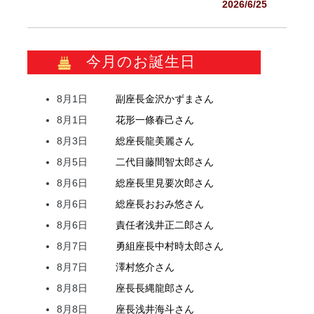
2026/6/25
今月のお誕生日
8月1日
副座長
金沢
かずま
さん
8月1日
花形
一條
春己
さん
8月3日
総座長
龍
美麗
さん
8月5日
二代目
藤間
智太郎
さん
8月6日
総座長
里見
要次郎
さん
8月6日
総座長
おおみ
悠
さん
8月6日
責任者
浅井
正二郎
さん
8月7日
勇組座長
中村
時太郎
さん
8月7日
澤村
悠介
さん
8月8日
座長
長縄
龍郎
さん
8月8日
座長
浅井
海斗
さん