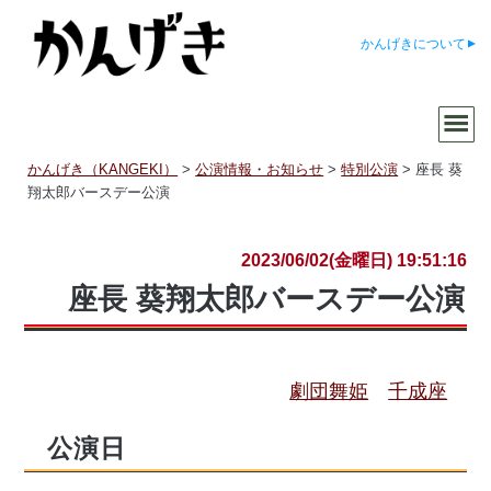
かんげきについて
かんげき（KANGEKI）
>
公演情報・お知らせ
>
特別公演
>
座長 葵
翔太郎バースデー公演
2023/06/02(金曜日) 19:51:16
座長 葵翔太郎バースデー公演
劇団舞姫
千成座
公演日