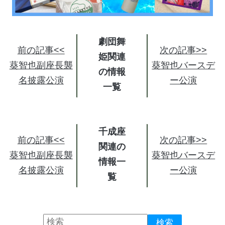
劇団舞
前の記事<<
次の記事>>
姫関連
葵智也副座長襲
葵智也バースデ
の情報
名披露公演
ー公演
千成座
前の記事<<
次の記事>>
関連の
葵智也副座長襲
葵智也バースデ
情報
名披露公演
ー公演