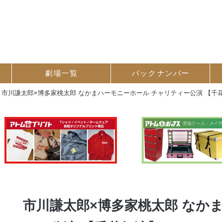
劇場一覧
バック
ナンバー
>
市川謙太郎×博多家桃太郎 なかまハーモニーホール チャリティー公演 【千花舞演
市川謙太郎×博多家桃太郎 なか