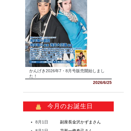
かんげき2026年7・8月号販売開始しまし
た！
2026/6/25
今月のお誕生日
8月1日
副座長
金沢
かずま
さん
8月1日
花形
一條
春己
さん