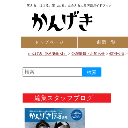
笑える、泣ける、楽しめる。出会える大衆演劇ガイドブック
トップ
ページ
劇団一覧
かんげき（KANGEKI）
>
公演情報・お知らせ
>
特別公演
編集スタッフブログ