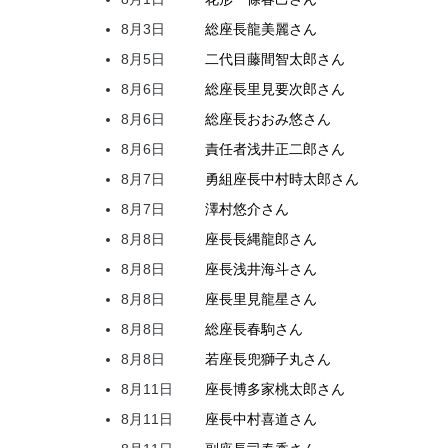
8月3日
総座長
龍
美麗
さん
8月5日
二代目
藤間
智太郎
さん
8月6日
総座長
里見
要次郎
さん
8月6日
総座長
おおみ
悠
さん
8月6日
責任者
浅井
正二郎
さん
8月7日
勇組座長
中村
時太郎
さん
8月7日
澤村
悠介
さん
8月8日
座長
長縄
龍郎
さん
8月8日
座長
浅井
海斗
さん
8月8日
座長
里見
龍星
さん
8月8日
総座長
春駒
さん
8月8日
若座長
兜
獅子丸
さん
8月11日
座長
博多家
桃太郎
さん
8月11日
座長
中村
喜道
さん