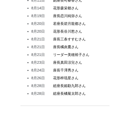
8月11日
副座長
司
春香
さん
8月14日
花形
森
栄都
さん
8月19日
座長
恋川
純弥
さん
8月20日
若座長
碧月
龍都
さん
8月20日
花形
長谷川
愁
さん
8月21日
座長
三条
すすむ
さん
8月21日
座長
橘
炎鷹
さん
8月21日
リーダー
美穂
裕子
さん
8月23日
座長
真田
涼兒
さん
8月24日
座長
千澤
秀
さん
8月26日
花形
梓
琉星
さん
8月28日
総座長
姫
勘九郎
さん
8月28日
総座長
橘
菊太郎
さん