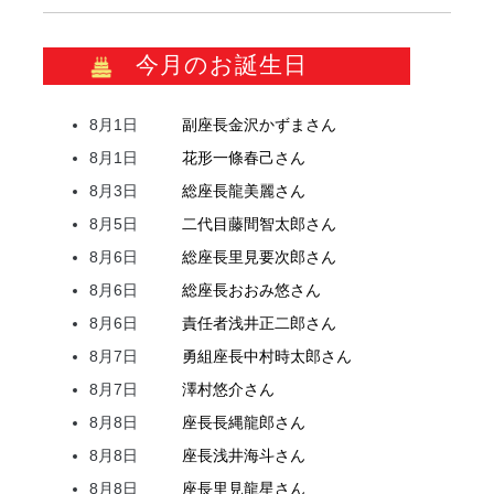
今月のお誕生日
8月1日
副座長
金沢
かずま
さん
8月1日
花形
一條
春己
さん
8月3日
総座長
龍
美麗
さん
8月5日
二代目
藤間
智太郎
さん
8月6日
総座長
里見
要次郎
さん
8月6日
総座長
おおみ
悠
さん
8月6日
責任者
浅井
正二郎
さん
8月7日
勇組座長
中村
時太郎
さん
8月7日
澤村
悠介
さん
8月8日
座長
長縄
龍郎
さん
8月8日
座長
浅井
海斗
さん
8月8日
座長
里見
龍星
さん