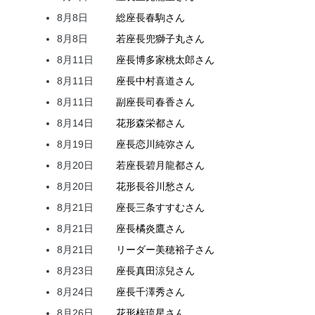
8月8日
総座長
春駒
さん
8月8日
若座長
兜
獅子丸
さん
8月11日
座長
博多家
桃太郎
さん
8月11日
座長
中村
喜道
さん
8月11日
副座長
司
春香
さん
8月14日
花形
森
栄都
さん
8月19日
座長
恋川
純弥
さん
8月20日
若座長
碧月
龍都
さん
8月20日
花形
長谷川
愁
さん
8月21日
座長
三条
すすむ
さん
8月21日
座長
橘
炎鷹
さん
8月21日
リーダー
美穂
裕子
さん
8月23日
座長
真田
涼兒
さん
8月24日
座長
千澤
秀
さん
8月26日
花形
梓
琉星
さん