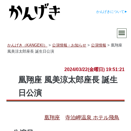
かんげきについて
かんげき（KANGEKI）
>
公演情報・お知らせ
>
公演情報
>
凰翔座
風美涼太郎座長 誕生日公演
2024/03/22(金曜日) 19:51:21
凰翔座 風美涼太郎座長 誕生
日公演
凰翔座
寺泊岬温泉 ホテル飛鳥