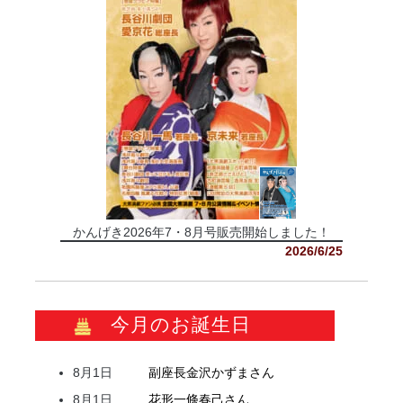
かんげき2026年7・8月号販売開始しました！
2026/6/25
今月のお誕生日
8月1日
副座長
金沢
かずま
さん
8月1日
花形
一條
春己
さん