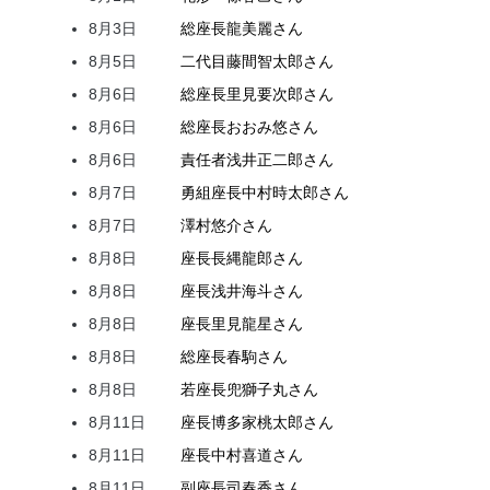
8月3日
総座長
龍
美麗
さん
8月5日
二代目
藤間
智太郎
さん
8月6日
総座長
里見
要次郎
さん
8月6日
総座長
おおみ
悠
さん
8月6日
責任者
浅井
正二郎
さん
8月7日
勇組座長
中村
時太郎
さん
8月7日
澤村
悠介
さん
8月8日
座長
長縄
龍郎
さん
8月8日
座長
浅井
海斗
さん
8月8日
座長
里見
龍星
さん
8月8日
総座長
春駒
さん
8月8日
若座長
兜
獅子丸
さん
8月11日
座長
博多家
桃太郎
さん
8月11日
座長
中村
喜道
さん
8月11日
副座長
司
春香
さん