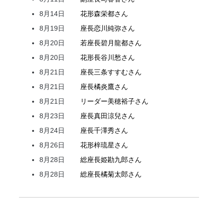
8月14日
花形
森
栄都
さん
8月19日
座長
恋川
純弥
さん
8月20日
若座長
碧月
龍都
さん
8月20日
花形
長谷川
愁
さん
8月21日
座長
三条
すすむ
さん
8月21日
座長
橘
炎鷹
さん
8月21日
リーダー
美穂
裕子
さん
8月23日
座長
真田
涼兒
さん
8月24日
座長
千澤
秀
さん
8月26日
花形
梓
琉星
さん
8月28日
総座長
姫
勘九郎
さん
8月28日
総座長
橘
菊太郎
さん