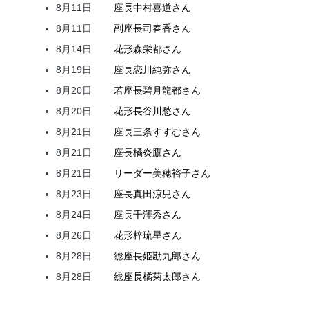
8月11日
座長
中村
喜道
さん
8月11日
副座長
司
春香
さん
8月14日
花形
森
栄都
さん
8月19日
座長
恋川
純弥
さん
8月20日
若座長
碧月
龍都
さん
8月20日
花形
長谷川
愁
さん
8月21日
座長
三条
すすむ
さん
8月21日
座長
橘
炎鷹
さん
8月21日
リーダー
美穂
裕子
さん
8月23日
座長
真田
涼兒
さん
8月24日
座長
千澤
秀
さん
8月26日
花形
梓
琉星
さん
8月28日
総座長
姫
勘九郎
さん
8月28日
総座長
橘
菊太郎
さん