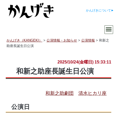
かんげきについて
かんげき（KANGEKI）
>
公演情報・お知らせ
>
公演情報
>
和新之
助座長誕生日公演
2025/10/24(金曜日) 15:33:11
和新之助座長誕生日公演
和新之助劇団
清水ヒカリ座
公演日