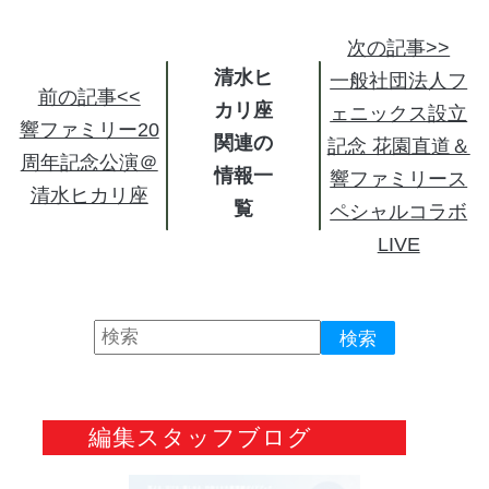
次の記事>>
清水ヒ
一般社団法人フ
前の記事<<
カリ座
ェニックス設立
響ファミリー20
関連の
記念 花園直道＆
周年記念公演＠
情報
響ファミリース
清水ヒカリ座
ペシャルコラボ
LIVE
編集スタッフブログ