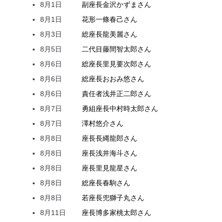
8月1日
副座長
金沢
かずま
さん
8月1日
花形
一條
春己
さん
8月3日
総座長
龍
美麗
さん
8月5日
二代目
藤間
智太郎
さん
8月6日
総座長
里見
要次郎
さん
8月6日
総座長
おおみ
悠
さん
8月6日
責任者
浅井
正二郎
さん
8月7日
勇組座長
中村
時太郎
さん
8月7日
澤村
悠介
さん
8月8日
座長
長縄
龍郎
さん
8月8日
座長
浅井
海斗
さん
8月8日
座長
里見
龍星
さん
8月8日
総座長
春駒
さん
8月8日
若座長
兜
獅子丸
さん
8月11日
座長
博多家
桃太郎
さん