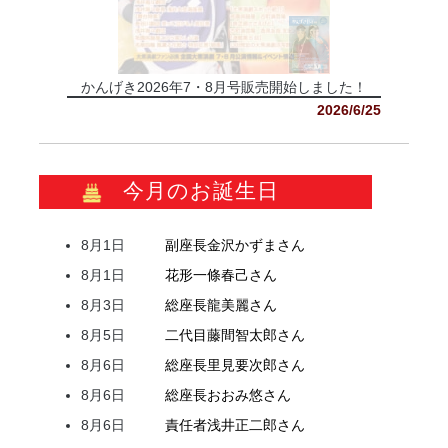
かんげき2026年7・8月号販売開始しました！
2026/6/25
今月のお誕生日
8月1日
副座長
金沢
かずま
さん
8月1日
花形
一條
春己
さん
8月3日
総座長
龍
美麗
さん
8月5日
二代目
藤間
智太郎
さん
8月6日
総座長
里見
要次郎
さん
8月6日
総座長
おおみ
悠
さん
8月6日
責任者
浅井
正二郎
さん