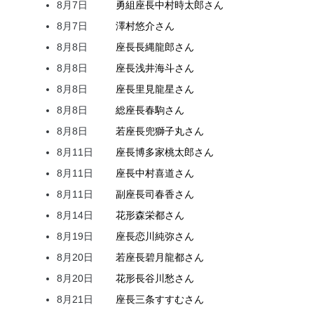
8月7日
勇組座長
中村
時太郎
さん
8月7日
澤村
悠介
さん
8月8日
座長
長縄
龍郎
さん
8月8日
座長
浅井
海斗
さん
8月8日
座長
里見
龍星
さん
8月8日
総座長
春駒
さん
8月8日
若座長
兜
獅子丸
さん
8月11日
座長
博多家
桃太郎
さん
8月11日
座長
中村
喜道
さん
8月11日
副座長
司
春香
さん
8月14日
花形
森
栄都
さん
8月19日
座長
恋川
純弥
さん
8月20日
若座長
碧月
龍都
さん
8月20日
花形
長谷川
愁
さん
8月21日
座長
三条
すすむ
さん