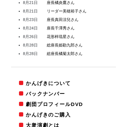
8月21日
座長
橘
炎鷹
さん
8月21日
リーダー
美穂
裕子
さん
8月23日
座長
真田
涼兒
さん
8月24日
座長
千澤
秀
さん
8月26日
花形
梓
琉星
さん
8月28日
総座長
姫
勘九郎
さん
8月28日
総座長
橘
菊太郎
さん
かんげきについて
バックナンバー
劇団プロフィールDVD
かんげきのご購入
大衆演劇とは