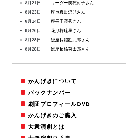
8月21日
リーダー
美穂
裕子
さん
8月23日
座長
真田
涼兒
さん
8月24日
座長
千澤
秀
さん
8月26日
花形
梓
琉星
さん
8月28日
総座長
姫
勘九郎
さん
8月28日
総座長
橘
菊太郎
さん
かんげきについて
バックナンバー
劇団プロフィールDVD
かんげきのご購入
大衆演劇とは