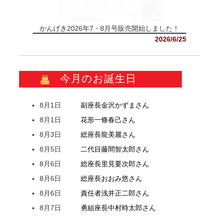
かんげき2026年7・8月号販売開始しました！
2026/6/25
今月のお誕生日
8月1日
副座長
金沢
かずま
さん
8月1日
花形
一條
春己
さん
8月3日
総座長
龍
美麗
さん
8月5日
二代目
藤間
智太郎
さん
8月6日
総座長
里見
要次郎
さん
8月6日
総座長
おおみ
悠
さん
8月6日
責任者
浅井
正二郎
さん
8月7日
勇組座長
中村
時太郎
さん