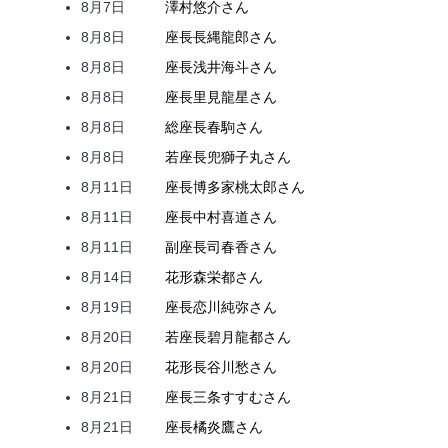
8月7日
澤村
悠介
さん
8月8日
座長
長縄
龍郎
さん
8月8日
座長
浅井
海斗
さん
8月8日
座長
里見
龍星
さん
8月8日
総座長
春駒
さん
8月8日
若座長
兜
獅子丸
さん
8月11日
座長
博多家
桃太郎
さん
8月11日
座長
中村
喜道
さん
8月11日
副座長
司
春香
さん
8月14日
花形
森
栄都
さん
8月19日
座長
恋川
純弥
さん
8月20日
若座長
碧月
龍都
さん
8月20日
花形
長谷川
愁
さん
8月21日
座長
三条
すすむ
さん
8月21日
座長
橘
炎鷹
さん