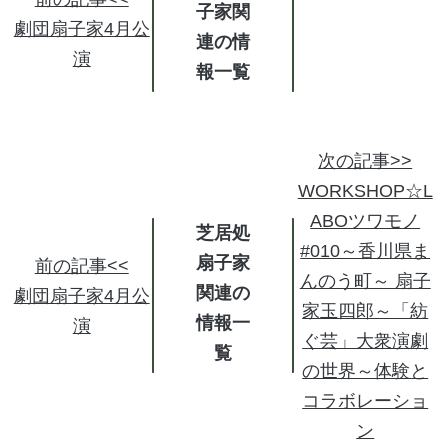
子家関
劇団扇子家4月公
連の情
演
報
次の記事>>
WORKSHOP☆L
ABOツワモノ
芝居処
#010～香川県ま
扇子家
前の記事<<
んのう町～ 扇子
関連の
劇団扇子家4月公
家玉四郎～「紡
情報
演
ぐ芸」大衆演劇
の世界～体験と
コラボレーショ
ン