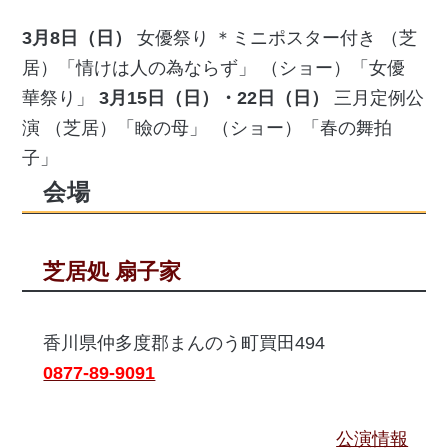
3月8日（日）
女優祭り ＊ミニポスター付き （芝
居）「情けは人の為ならず」 （ショー）「女優
華祭り」
3月15日（日）・22日（日）
三月定例公
演 （芝居）「瞼の母」 （ショー）「春の舞拍
子」
会場
芝居処 扇子家
香川県仲多度郡まんのう町買田494
0877-89-9091
公演情報