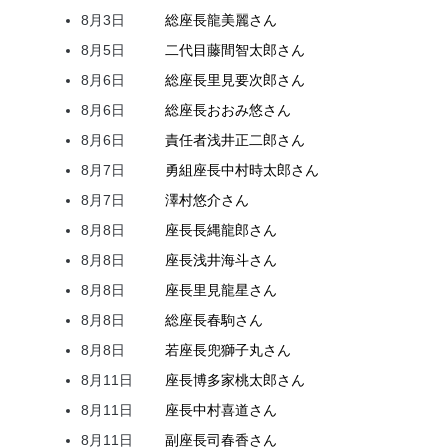
8月3日
総座長
龍
美麗
さん
8月5日
二代目
藤間
智太郎
さん
8月6日
総座長
里見
要次郎
さん
8月6日
総座長
おおみ
悠
さん
8月6日
責任者
浅井
正二郎
さん
8月7日
勇組座長
中村
時太郎
さん
8月7日
澤村
悠介
さん
8月8日
座長
長縄
龍郎
さん
8月8日
座長
浅井
海斗
さん
8月8日
座長
里見
龍星
さん
8月8日
総座長
春駒
さん
8月8日
若座長
兜
獅子丸
さん
8月11日
座長
博多家
桃太郎
さん
8月11日
座長
中村
喜道
さん
8月11日
副座長
司
春香
さん