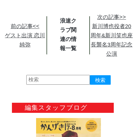
次の記事>>
浪速ク
前の記事<<
新川博也役者20
ラブ関
ゲスト出演 恋川
周年&新川笑也座
連の情
純弥
長襲名3周年記念
報
公演
編集スタッフブログ