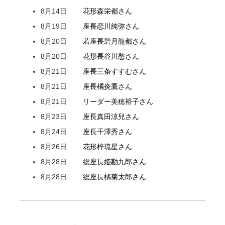
8月14日
花形
森
栄都
さん
8月19日
座長
恋川
純弥
さん
8月20日
若座長
碧月
龍都
さん
8月20日
花形
長谷川
愁
さん
8月21日
座長
三条
すすむ
さん
8月21日
座長
橘
炎鷹
さん
8月21日
リーダー
美穂
裕子
さん
8月23日
座長
真田
涼兒
さん
8月24日
座長
千澤
秀
さん
8月26日
花形
梓
琉星
さん
8月28日
総座長
姫
勘九郎
さん
8月28日
総座長
橘
菊太郎
さん