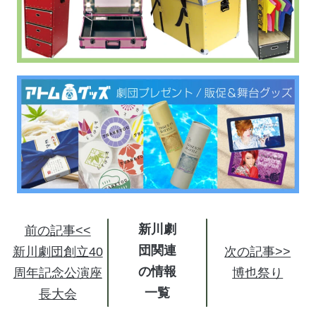
新川劇
前の記事<<
団関連
新川劇団創立40
次の記事>>
の情報
周年記念公演座
博也祭り
長大会