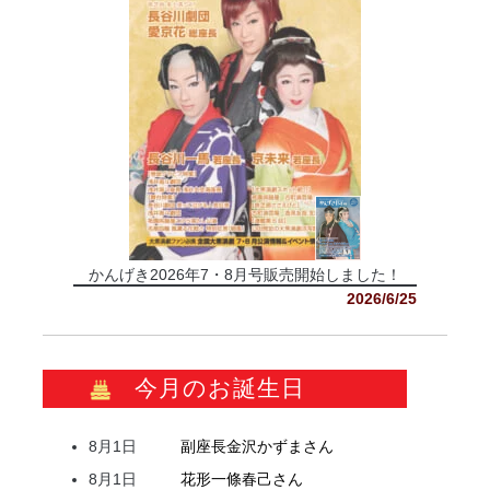
かんげき2026年7・8月号販売開始しました！
2026/6/25
今月のお誕生日
8月1日
副座長
金沢
かずま
さん
8月1日
花形
一條
春己
さん