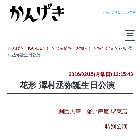
かんげきについて
かんげき（KANGEKI）
>
公演情報・お知らせ
>
特別公演
>
花形 澤
村丞弥誕生日公演
2016/02/15(月曜日) 12:15:43
花形 澤村丞弥誕生日公演
劇団天華
羅い舞座 堺東店
特別公演