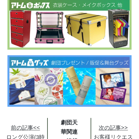
劇団天
前の記事<<
次の記事>>
華関連
ロング公演(3時
お客様リクエス