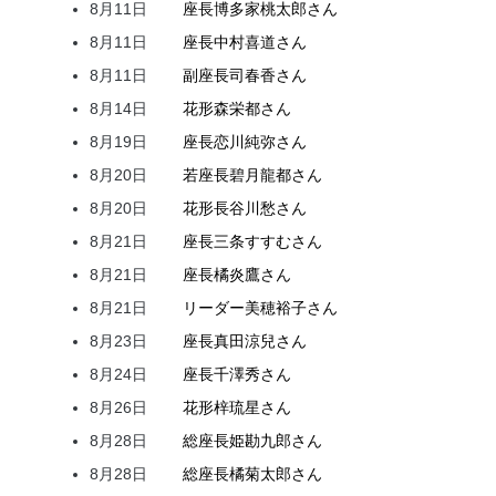
8月11日
座長
博多家
桃太郎
さん
8月11日
座長
中村
喜道
さん
8月11日
副座長
司
春香
さん
8月14日
花形
森
栄都
さん
8月19日
座長
恋川
純弥
さん
8月20日
若座長
碧月
龍都
さん
8月20日
花形
長谷川
愁
さん
8月21日
座長
三条
すすむ
さん
8月21日
座長
橘
炎鷹
さん
8月21日
リーダー
美穂
裕子
さん
8月23日
座長
真田
涼兒
さん
8月24日
座長
千澤
秀
さん
8月26日
花形
梓
琉星
さん
8月28日
総座長
姫
勘九郎
さん
8月28日
総座長
橘
菊太郎
さん