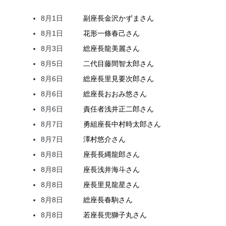
8月1日
副座長
金沢
かずま
さん
8月1日
花形
一條
春己
さん
8月3日
総座長
龍
美麗
さん
8月5日
二代目
藤間
智太郎
さん
8月6日
総座長
里見
要次郎
さん
8月6日
総座長
おおみ
悠
さん
8月6日
責任者
浅井
正二郎
さん
8月7日
勇組座長
中村
時太郎
さん
8月7日
澤村
悠介
さん
8月8日
座長
長縄
龍郎
さん
8月8日
座長
浅井
海斗
さん
8月8日
座長
里見
龍星
さん
8月8日
総座長
春駒
さん
8月8日
若座長
兜
獅子丸
さん