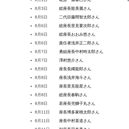
8月3日
総座長
龍
美麗
さん
8月5日
二代目
藤間
智太郎
さん
8月6日
総座長
里見
要次郎
さん
8月6日
総座長
おおみ
悠
さん
8月6日
責任者
浅井
正二郎
さん
8月7日
勇組座長
中村
時太郎
さん
8月7日
澤村
悠介
さん
8月8日
座長
長縄
龍郎
さん
8月8日
座長
浅井
海斗
さん
8月8日
座長
里見
龍星
さん
8月8日
総座長
春駒
さん
8月8日
若座長
兜
獅子丸
さん
8月11日
座長
博多家
桃太郎
さん
8月11日
座長
中村
喜道
さん