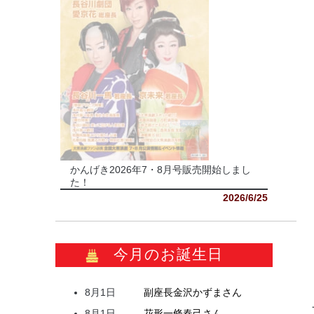
かんげき2026年7・8月号販売開始しまし
た！
2026/6/25
今月のお誕生日
8月1日
副座長
金沢
かずま
さん
8月1日
花形
一條
春己
さん