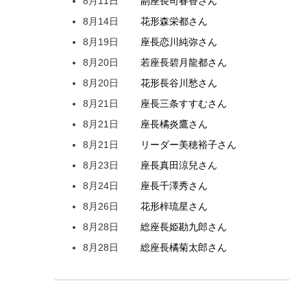
8月11日
副座長
司
春香
さん
8月14日
花形
森
栄都
さん
8月19日
座長
恋川
純弥
さん
8月20日
若座長
碧月
龍都
さん
8月20日
花形
長谷川
愁
さん
8月21日
座長
三条
すすむ
さん
8月21日
座長
橘
炎鷹
さん
8月21日
リーダー
美穂
裕子
さん
8月23日
座長
真田
涼兒
さん
8月24日
座長
千澤
秀
さん
8月26日
花形
梓
琉星
さん
8月28日
総座長
姫
勘九郎
さん
8月28日
総座長
橘
菊太郎
さん