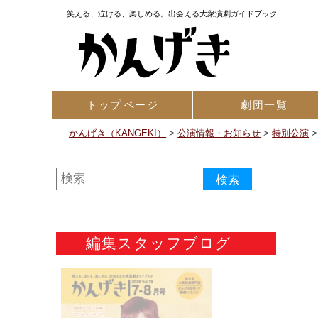
笑える、泣ける、楽しめる。出会える大衆演劇ガイドブック
トップ
ページ
劇団一覧
かんげき（KANGEKI）
>
公演情報・お知らせ
>
特別公演
編集スタッフブログ