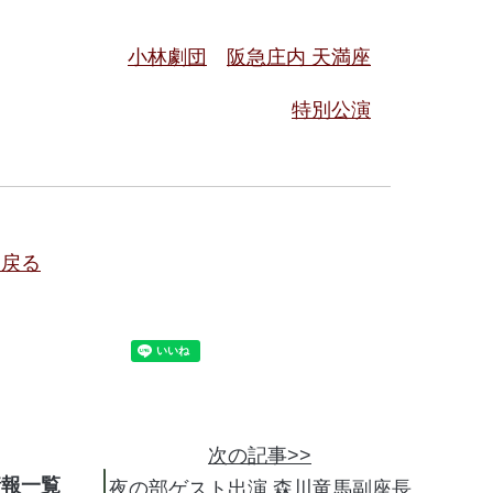
小林劇団
阪急庄内 天満座
特別公演
に戻る
次の記事>>
情報
夜の部ゲスト出演 森川竜馬副座長