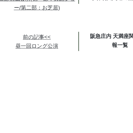
ー/第二部：お芝居)
阪急庄内 天満座
前の記事<<
報
昼一回ロング公演