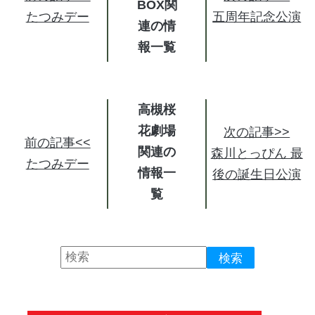
BOX関
たつみデー
五周年記念公演
連の情
報
高槻桜
花劇場
次の記事>>
前の記事<<
関連の
森川とっぴん 最
たつみデー
情報
後の誕生日公演