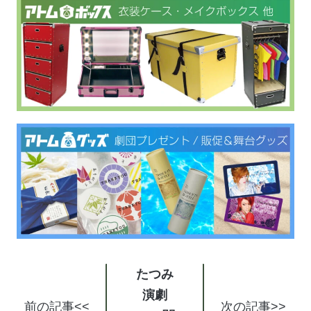
たつみ
演劇
前の記事<<
次の記事>>