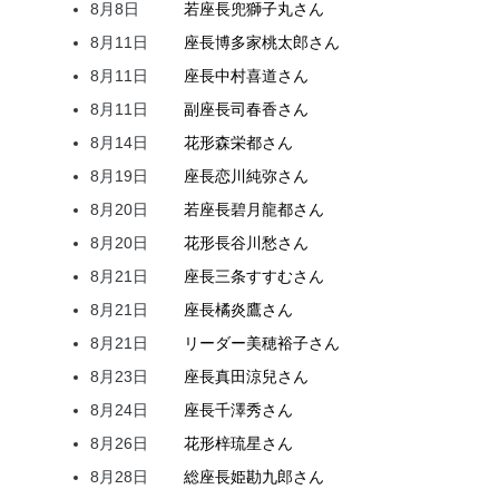
8月8日
若座長
兜
獅子丸
さん
8月11日
座長
博多家
桃太郎
さん
8月11日
座長
中村
喜道
さん
8月11日
副座長
司
春香
さん
8月14日
花形
森
栄都
さん
8月19日
座長
恋川
純弥
さん
8月20日
若座長
碧月
龍都
さん
8月20日
花形
長谷川
愁
さん
8月21日
座長
三条
すすむ
さん
8月21日
座長
橘
炎鷹
さん
8月21日
リーダー
美穂
裕子
さん
8月23日
座長
真田
涼兒
さん
8月24日
座長
千澤
秀
さん
8月26日
花形
梓
琉星
さん
8月28日
総座長
姫
勘九郎
さん