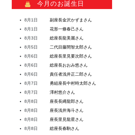
今月のお誕生日
8月1日
副座長
金沢
かずま
さん
8月1日
花形
一條
春己
さん
8月3日
総座長
龍
美麗
さん
8月5日
二代目
藤間
智太郎
さん
8月6日
総座長
里見
要次郎
さん
8月6日
総座長
おおみ
悠
さん
8月6日
責任者
浅井
正二郎
さん
8月7日
勇組座長
中村
時太郎
さん
8月7日
澤村
悠介
さん
8月8日
座長
長縄
龍郎
さん
8月8日
座長
浅井
海斗
さん
8月8日
座長
里見
龍星
さん
8月8日
総座長
春駒
さん