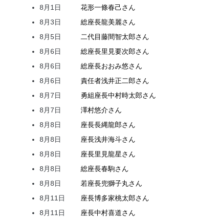
8月1日
花形
一條
春己
さん
8月3日
総座長
龍
美麗
さん
8月5日
二代目
藤間
智太郎
さん
8月6日
総座長
里見
要次郎
さん
8月6日
総座長
おおみ
悠
さん
8月6日
責任者
浅井
正二郎
さん
8月7日
勇組座長
中村
時太郎
さん
8月7日
澤村
悠介
さん
8月8日
座長
長縄
龍郎
さん
8月8日
座長
浅井
海斗
さん
8月8日
座長
里見
龍星
さん
8月8日
総座長
春駒
さん
8月8日
若座長
兜
獅子丸
さん
8月11日
座長
博多家
桃太郎
さん
8月11日
座長
中村
喜道
さん