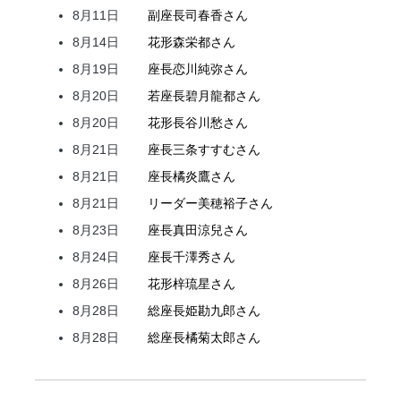
8月11日
副座長
司
春香
さん
8月14日
花形
森
栄都
さん
8月19日
座長
恋川
純弥
さん
8月20日
若座長
碧月
龍都
さん
8月20日
花形
長谷川
愁
さん
8月21日
座長
三条
すすむ
さん
8月21日
座長
橘
炎鷹
さん
8月21日
リーダー
美穂
裕子
さん
8月23日
座長
真田
涼兒
さん
8月24日
座長
千澤
秀
さん
8月26日
花形
梓
琉星
さん
8月28日
総座長
姫
勘九郎
さん
8月28日
総座長
橘
菊太郎
さん