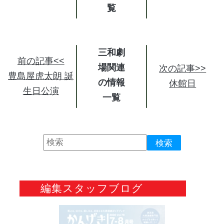
三和劇
前の記事<<
場関連
次の記事>>
豊島屋虎太朗 誕
の情報
休館日
生日公演
編集スタッフブログ