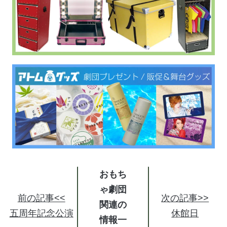
おもち
ゃ劇団
前の記事<<
次の記事>>
関連の
五周年記念公演
休館日
情報