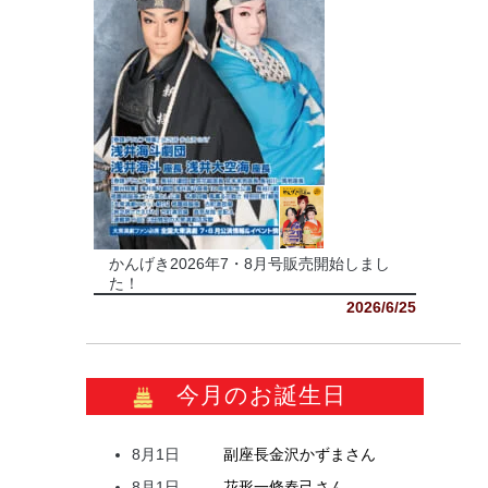
かんげき2026年7・8月号販売開始しまし
た！
2026/6/25
今月のお誕生日
8月1日
副座長
金沢
かずま
さん
8月1日
花形
一條
春己
さん