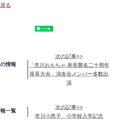
に戻る
次の記事>>
連の情報
「市川おもちゃ 座長襲名二十周年
座長大会」演友会メンバー多数出
演
次の記事>>
情報
市川小恵子 小学校入学記念