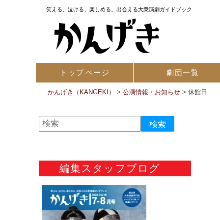
笑える、泣ける、楽しめる。出会える大衆演劇ガイドブック
トップ
ページ
劇団一覧
かんげき（KANGEKI）
>
公演情報・お知らせ
>
休館日
編集スタッフブログ