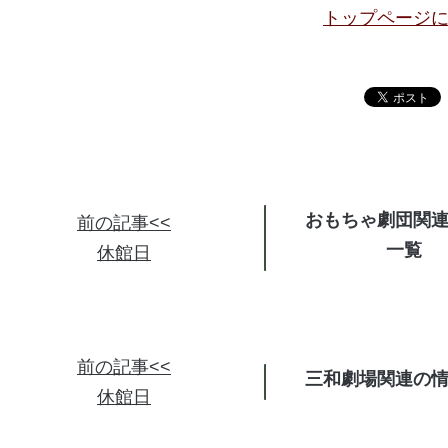
トップページ
おもちゃ劇団関
前の記事<<
休館日
前の記事<<
三和劇場関連の
休館日