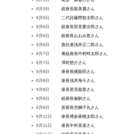
8月3日
総座長
龍
美麗
さん
8月5日
二代目
藤間
智太郎
さん
8月6日
総座長
里見
要次郎
さん
8月6日
総座長
おおみ
悠
さん
8月6日
責任者
浅井
正二郎
さん
8月7日
勇組座長
中村
時太郎
さん
8月7日
澤村
悠介
さん
8月8日
座長
長縄
龍郎
さん
8月8日
座長
浅井
海斗
さん
8月8日
座長
里見
龍星
さん
8月8日
総座長
春駒
さん
8月8日
若座長
兜
獅子丸
さん
8月11日
座長
博多家
桃太郎
さん
8月11日
座長
中村
喜道
さん