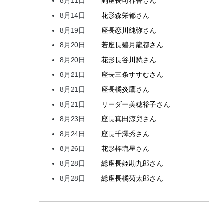
8月11日
副座長
司
春香
さん
8月14日
花形
森
栄都
さん
8月19日
座長
恋川
純弥
さん
8月20日
若座長
碧月
龍都
さん
8月20日
花形
長谷川
愁
さん
8月21日
座長
三条
すすむ
さん
8月21日
座長
橘
炎鷹
さん
8月21日
リーダー
美穂
裕子
さん
8月23日
座長
真田
涼兒
さん
8月24日
座長
千澤
秀
さん
8月26日
花形
梓
琉星
さん
8月28日
総座長
姫
勘九郎
さん
8月28日
総座長
橘
菊太郎
さん