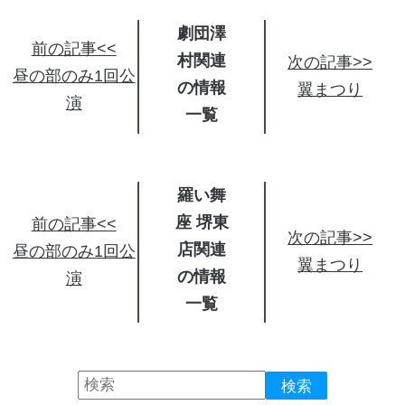
劇団澤
前の記事<<
村関連
次の記事>>
昼の部のみ1回公
の情報
翼まつり
演
羅い舞
座 堺東
前の記事<<
次の記事>>
店関連
昼の部のみ1回公
翼まつり
の情報
演