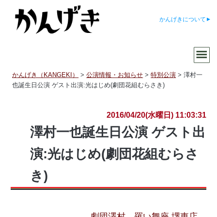
かんげきについて
かんげき（KANGEKI）
>
公演情報・お知らせ
>
特別公演
>
澤村一
也誕生日公演 ゲスト出演:光はじめ(劇団花組むらさき)
2016/04/20(水曜日) 11:03:31
澤村一也誕生日公演 ゲスト出
演:光はじめ(劇団花組むらさ
き)
劇団澤村
羅い舞座 堺東店