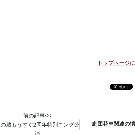
トップページ
前の記事<<
劇団花車関連の
ゆの蔵もうすぐ2周年特別ロング公
演