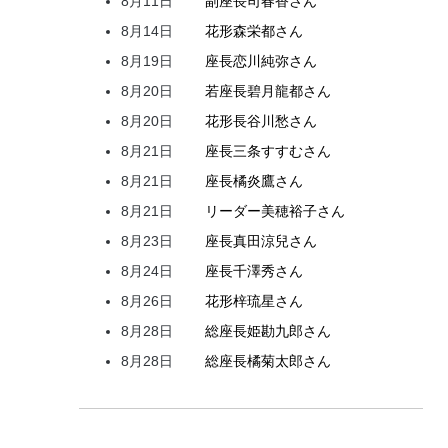
8月11日
副座長
司
春香
さん
8月14日
花形
森
栄都
さん
8月19日
座長
恋川
純弥
さん
8月20日
若座長
碧月
龍都
さん
8月20日
花形
長谷川
愁
さん
8月21日
座長
三条
すすむ
さん
8月21日
座長
橘
炎鷹
さん
8月21日
リーダー
美穂
裕子
さん
8月23日
座長
真田
涼兒
さん
8月24日
座長
千澤
秀
さん
8月26日
花形
梓
琉星
さん
8月28日
総座長
姫
勘九郎
さん
8月28日
総座長
橘
菊太郎
さん