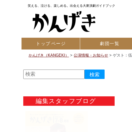
笑える、泣ける、楽しめる。出会える大衆演劇ガイドブック
トップ
ページ
劇団一覧
かんげき（KANGEKI）
>
公演情報・お知らせ
>
ゲスト：
編集スタッフブログ