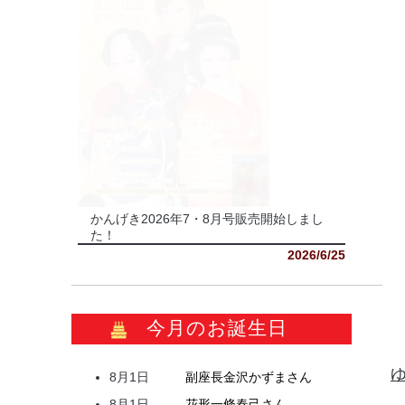
かんげき2026年7・8月号販売開始しまし
た！
2026/6/25
今月のお誕生日
8月1日
副座長
金沢
かずま
さん
8月1日
花形
一條
春己
さん