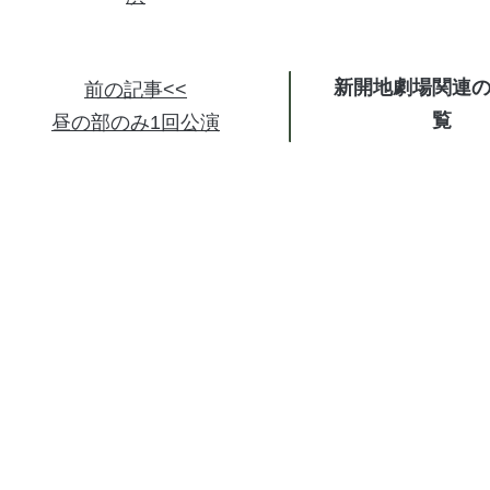
新開地劇場関連
前の記事<<
昼の部のみ1回公演