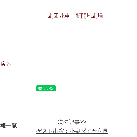
劇団花車
新開地劇場
に戻る
次の記事>>
情報
ゲスト出演：小泉ダイヤ座長