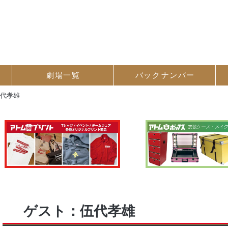
劇場一覧
バック
ナンバー
伍代孝雄
ゲスト：伍代孝雄