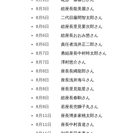
8月3日
総座長
龍
美麗
さん
8月5日
二代目
藤間
智太郎
さん
8月6日
総座長
里見
要次郎
さん
8月6日
総座長
おおみ
悠
さん
8月6日
責任者
浅井
正二郎
さん
8月7日
勇組座長
中村
時太郎
さん
8月7日
澤村
悠介
さん
8月8日
座長
長縄
龍郎
さん
8月8日
座長
浅井
海斗
さん
8月8日
座長
里見
龍星
さん
8月8日
総座長
春駒
さん
8月8日
若座長
兜
獅子丸
さん
8月11日
座長
博多家
桃太郎
さん
8月11日
座長
中村
喜道
さん