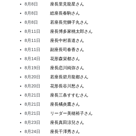
8月8日
座長
里見
龍星
さん
8月8日
総座長
春駒
さん
8月8日
若座長
兜
獅子丸
さん
8月11日
座長
博多家
桃太郎
さん
8月11日
座長
中村
喜道
さん
8月11日
副座長
司
春香
さん
8月14日
花形
森
栄都
さん
8月19日
座長
恋川
純弥
さん
8月20日
若座長
碧月
龍都
さん
8月20日
花形
長谷川
愁
さん
8月21日
座長
三条
すすむ
さん
8月21日
座長
橘
炎鷹
さん
8月21日
リーダー
美穂
裕子
さん
8月23日
座長
真田
涼兒
さん
8月24日
座長
千澤
秀
さん