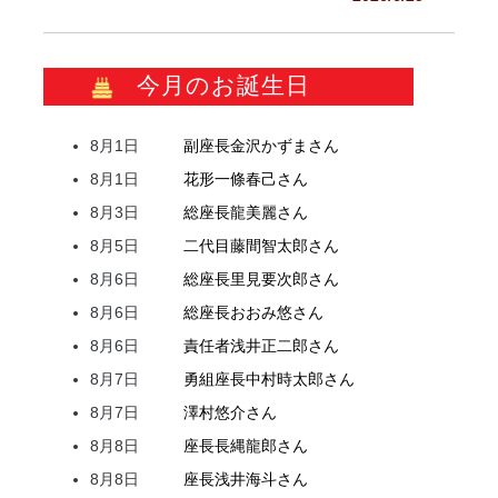
今月のお誕生日
8月1日
副座長
金沢
かずま
さん
8月1日
花形
一條
春己
さん
8月3日
総座長
龍
美麗
さん
8月5日
二代目
藤間
智太郎
さん
8月6日
総座長
里見
要次郎
さん
8月6日
総座長
おおみ
悠
さん
8月6日
責任者
浅井
正二郎
さん
8月7日
勇組座長
中村
時太郎
さん
8月7日
澤村
悠介
さん
8月8日
座長
長縄
龍郎
さん
8月8日
座長
浅井
海斗
さん