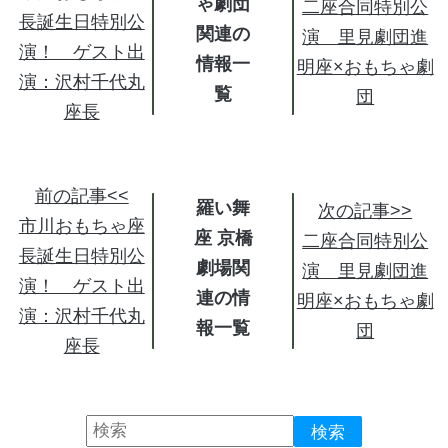
ゃ劇団
二座合同特別公
長誕生日特別公
関連の
演 里見劇団進
演！ ゲスト出
情報
明座×おもちゃ劇
演：沢村千代丸
団
座長
前の記事<<
羅い舞
次の記事>>
市川おもちゃ座
座 京橋
二座合同特別公
長誕生日特別公
劇場関
演 里見劇団進
演！ ゲスト出
連の情
明座×おもちゃ劇
演：沢村千代丸
報
団
座長