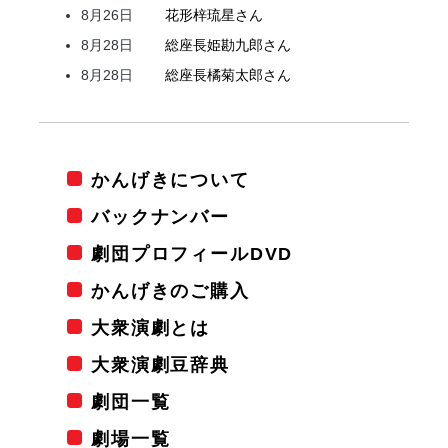
8月26日
花形
梓
琉星
さん
8月28日
総座長
姫
勘九郎
さん
8月28日
総座長
橘
菊太郎
さん
かんげきについて
バックナンバー
劇団プロフィールDVD
かんげきのご購入
大衆演劇とは
大衆演劇豆辞典
劇団一覧
劇場一覧