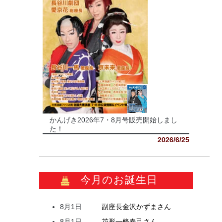
かんげき2026年7・8月号販売開始しまし
た！
2026/6/25
今月のお誕生日
8月1日
副座長
金沢
かずま
さん
8月1日
花形
一條
春己
さん