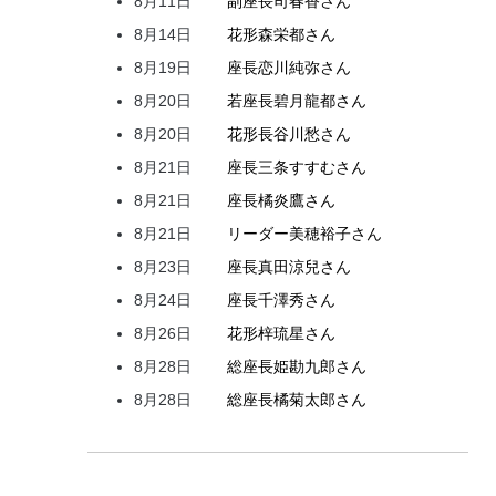
8月11日
副座長
司
春香
さん
8月14日
花形
森
栄都
さん
8月19日
座長
恋川
純弥
さん
8月20日
若座長
碧月
龍都
さん
8月20日
花形
長谷川
愁
さん
8月21日
座長
三条
すすむ
さん
8月21日
座長
橘
炎鷹
さん
8月21日
リーダー
美穂
裕子
さん
8月23日
座長
真田
涼兒
さん
8月24日
座長
千澤
秀
さん
8月26日
花形
梓
琉星
さん
8月28日
総座長
姫
勘九郎
さん
8月28日
総座長
橘
菊太郎
さん