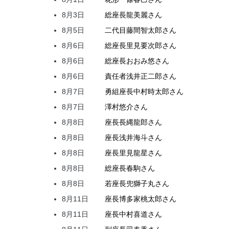
8月3日
総座長
龍
美麗
さん
8月5日
二代目
藤間
智太郎
さん
8月6日
総座長
里見
要次郎
さん
8月6日
総座長
おおみ
悠
さん
8月6日
責任者
浅井
正二郎
さん
8月7日
勇組座長
中村
時太郎
さん
8月7日
澤村
悠介
さん
8月8日
座長
長縄
龍郎
さん
8月8日
座長
浅井
海斗
さん
8月8日
座長
里見
龍星
さん
8月8日
総座長
春駒
さん
8月8日
若座長
兜
獅子丸
さん
8月11日
座長
博多家
桃太郎
さん
8月11日
座長
中村
喜道
さん