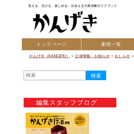
笑える、泣ける、楽しめる。出会える大衆演劇ガイドブック
トップ
ページ
劇団一覧
かんげき（KANGEKI）
>
公演情報・お知らせ
>
おしらせ
編集スタッフブログ