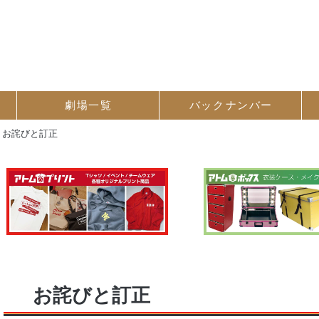
劇場一覧
バック
ナンバー
>
お詫びと訂正
お詫びと訂正