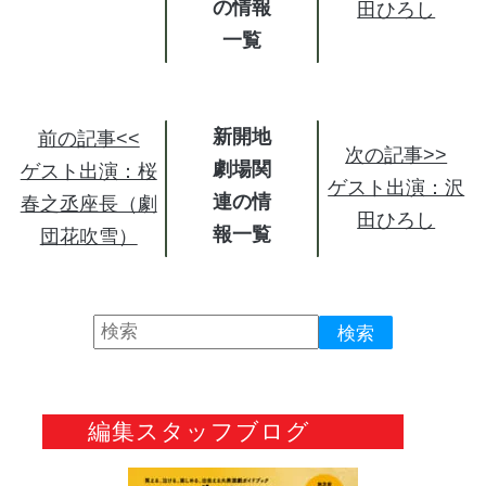
の情報
田ひろし
新開地
前の記事<<
次の記事>>
劇場関
ゲスト出演：桜
ゲスト出演：沢
連の情
春之丞座長（劇
田ひろし
報
団花吹雪）
編集スタッフブログ