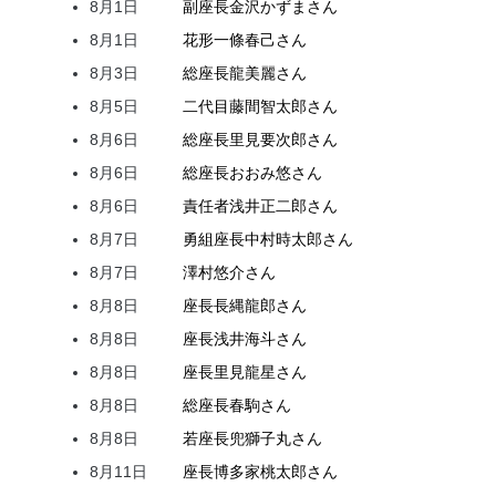
8月1日
副座長
金沢
かずま
さん
8月1日
花形
一條
春己
さん
8月3日
総座長
龍
美麗
さん
8月5日
二代目
藤間
智太郎
さん
8月6日
総座長
里見
要次郎
さん
8月6日
総座長
おおみ
悠
さん
8月6日
責任者
浅井
正二郎
さん
8月7日
勇組座長
中村
時太郎
さん
8月7日
澤村
悠介
さん
8月8日
座長
長縄
龍郎
さん
8月8日
座長
浅井
海斗
さん
8月8日
座長
里見
龍星
さん
8月8日
総座長
春駒
さん
8月8日
若座長
兜
獅子丸
さん
8月11日
座長
博多家
桃太郎
さん