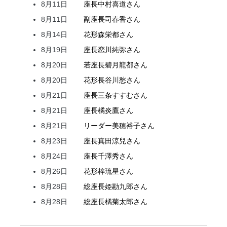
8月11日
座長
中村
喜道
さん
8月11日
副座長
司
春香
さん
8月14日
花形
森
栄都
さん
8月19日
座長
恋川
純弥
さん
8月20日
若座長
碧月
龍都
さん
8月20日
花形
長谷川
愁
さん
8月21日
座長
三条
すすむ
さん
8月21日
座長
橘
炎鷹
さん
8月21日
リーダー
美穂
裕子
さん
8月23日
座長
真田
涼兒
さん
8月24日
座長
千澤
秀
さん
8月26日
花形
梓
琉星
さん
8月28日
総座長
姫
勘九郎
さん
8月28日
総座長
橘
菊太郎
さん