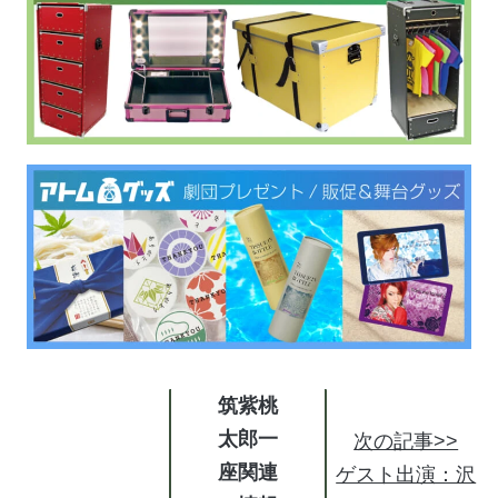
筑紫桃
太郎一
次の記事>>
座関連
ゲスト出演：沢