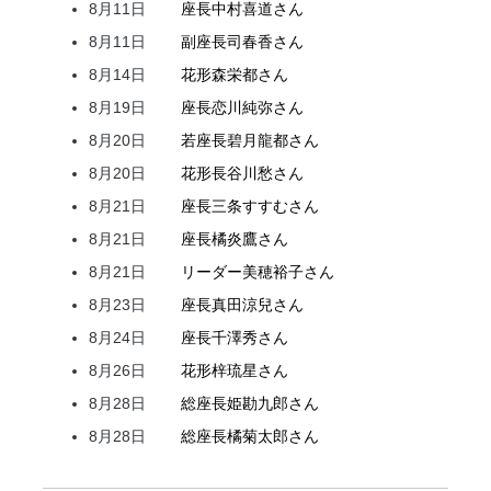
8月11日
座長
中村
喜道
さん
8月11日
副座長
司
春香
さん
8月14日
花形
森
栄都
さん
8月19日
座長
恋川
純弥
さん
8月20日
若座長
碧月
龍都
さん
8月20日
花形
長谷川
愁
さん
8月21日
座長
三条
すすむ
さん
8月21日
座長
橘
炎鷹
さん
8月21日
リーダー
美穂
裕子
さん
8月23日
座長
真田
涼兒
さん
8月24日
座長
千澤
秀
さん
8月26日
花形
梓
琉星
さん
8月28日
総座長
姫
勘九郎
さん
8月28日
総座長
橘
菊太郎
さん