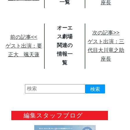
座長
オーエ
次の記事>>
ス劇場
前の記事<<
ゲスト出演：三
関連の
ゲスト出演：要
代目大川竜之助
情報
正大 颯天蓮
座長
編集スタッフブログ