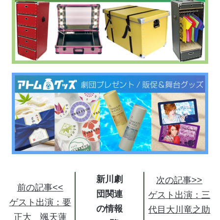
新川劇
次の記事>>
前の記事<<
団関連
ゲスト出演：三
ゲスト出演：要
の情報
代目大川竜之助
正大 颯天蓮