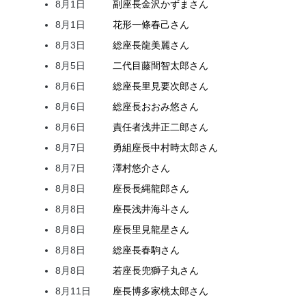
8月1日
副座長
金沢
かずま
さん
8月1日
花形
一條
春己
さん
8月3日
総座長
龍
美麗
さん
8月5日
二代目
藤間
智太郎
さん
8月6日
総座長
里見
要次郎
さん
8月6日
総座長
おおみ
悠
さん
8月6日
責任者
浅井
正二郎
さん
8月7日
勇組座長
中村
時太郎
さん
8月7日
澤村
悠介
さん
8月8日
座長
長縄
龍郎
さん
8月8日
座長
浅井
海斗
さん
8月8日
座長
里見
龍星
さん
8月8日
総座長
春駒
さん
8月8日
若座長
兜
獅子丸
さん
8月11日
座長
博多家
桃太郎
さん