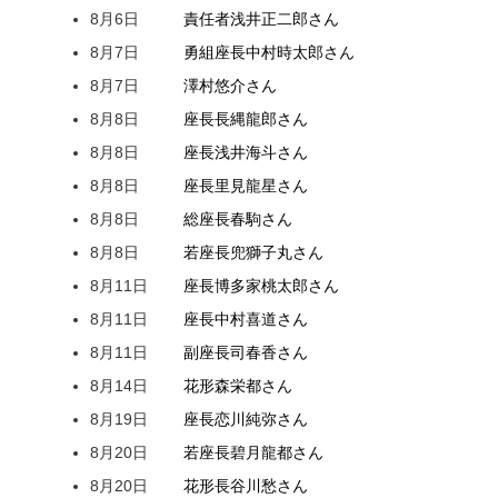
8月6日
責任者
浅井
正二郎
さん
8月7日
勇組座長
中村
時太郎
さん
8月7日
澤村
悠介
さん
8月8日
座長
長縄
龍郎
さん
8月8日
座長
浅井
海斗
さん
8月8日
座長
里見
龍星
さん
8月8日
総座長
春駒
さん
8月8日
若座長
兜
獅子丸
さん
8月11日
座長
博多家
桃太郎
さん
8月11日
座長
中村
喜道
さん
8月11日
副座長
司
春香
さん
8月14日
花形
森
栄都
さん
8月19日
座長
恋川
純弥
さん
8月20日
若座長
碧月
龍都
さん
8月20日
花形
長谷川
愁
さん