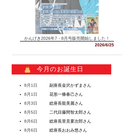
かんげき2026年7・8月号販売開始しました！
2026/6/25
今月のお誕生日
8月1日
副座長
金沢
かずま
さん
8月1日
花形
一條
春己
さん
8月3日
総座長
龍
美麗
さん
8月5日
二代目
藤間
智太郎
さん
8月6日
総座長
里見
要次郎
さん
8月6日
総座長
おおみ
悠
さん