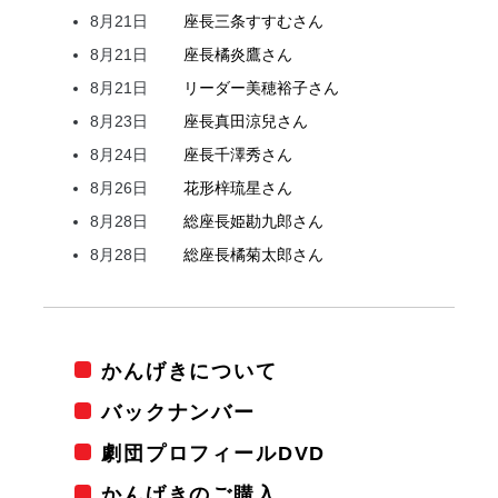
8月21日
座長
三条
すすむ
さん
8月21日
座長
橘
炎鷹
さん
8月21日
リーダー
美穂
裕子
さん
8月23日
座長
真田
涼兒
さん
8月24日
座長
千澤
秀
さん
8月26日
花形
梓
琉星
さん
8月28日
総座長
姫
勘九郎
さん
8月28日
総座長
橘
菊太郎
さん
かんげきについて
バックナンバー
劇団プロフィールDVD
かんげきのご購入