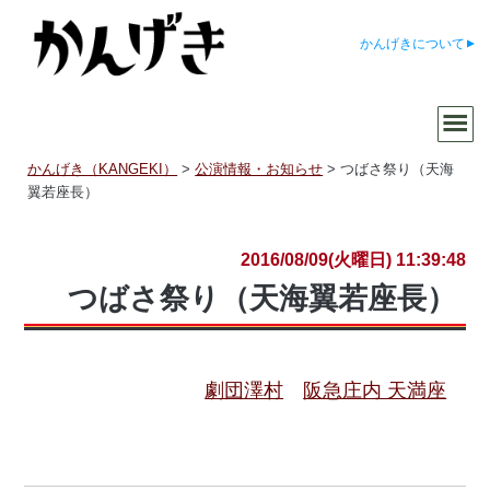
かんげきについて
かんげき（KANGEKI）
>
公演情報・お知らせ
>
つばさ祭り（天海
翼若座長）
2016/08/09(火曜日) 11:39:48
つばさ祭り（天海翼若座長）
劇団澤村
阪急庄内 天満座