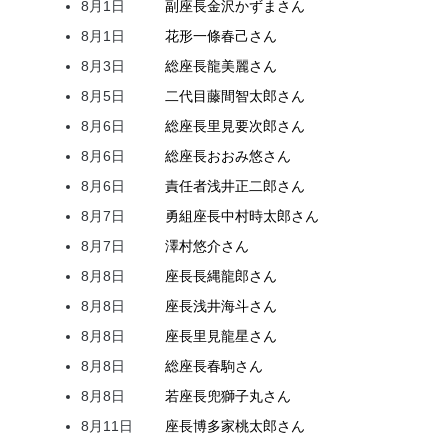
8月1日
副座長
金沢
かずま
さん
8月1日
花形
一條
春己
さん
8月3日
総座長
龍
美麗
さん
8月5日
二代目
藤間
智太郎
さん
8月6日
総座長
里見
要次郎
さん
8月6日
総座長
おおみ
悠
さん
8月6日
責任者
浅井
正二郎
さん
8月7日
勇組座長
中村
時太郎
さん
8月7日
澤村
悠介
さん
8月8日
座長
長縄
龍郎
さん
8月8日
座長
浅井
海斗
さん
8月8日
座長
里見
龍星
さん
8月8日
総座長
春駒
さん
8月8日
若座長
兜
獅子丸
さん
8月11日
座長
博多家
桃太郎
さん