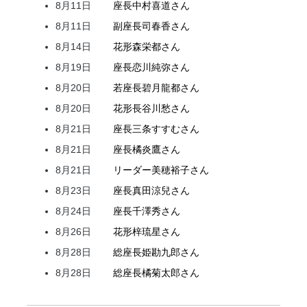
8月11日
座長
中村
喜道
さん
8月11日
副座長
司
春香
さん
8月14日
花形
森
栄都
さん
8月19日
座長
恋川
純弥
さん
8月20日
若座長
碧月
龍都
さん
8月20日
花形
長谷川
愁
さん
8月21日
座長
三条
すすむ
さん
8月21日
座長
橘
炎鷹
さん
8月21日
リーダー
美穂
裕子
さん
8月23日
座長
真田
涼兒
さん
8月24日
座長
千澤
秀
さん
8月26日
花形
梓
琉星
さん
8月28日
総座長
姫
勘九郎
さん
8月28日
総座長
橘
菊太郎
さん