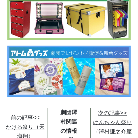
劇団澤
次の記事>>
前の記事<<
村関連
けんちゃん祭り
かける祭り（天
の情報
（澤村謙之介座
海翔）