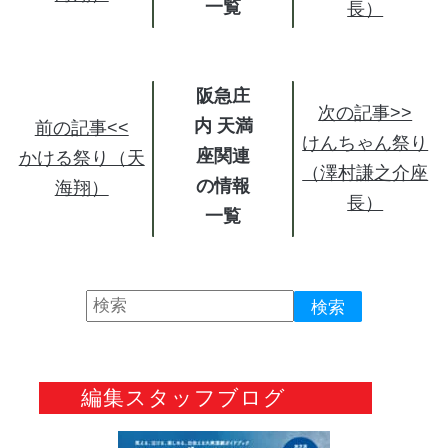
長）
阪急庄
次の記事>>
内 天満
前の記事<<
けんちゃん祭り
座関連
かける祭り（天
（澤村謙之介座
の情報
海翔）
長）
編集スタッフブログ