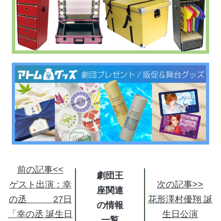
前の記事<<
劇団王
ゲスト出演：幸
次の記事>>
座関連
の丞 27日
花形澤村優翔 誕
の情報
「幸の丞 誕生日
生日公演