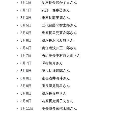
8月1日
副座長
金沢
かずま
さん
8月1日
花形
一條
春己
さん
8月3日
総座長
龍
美麗
さん
8月5日
二代目
藤間
智太郎
さん
8月6日
総座長
里見
要次郎
さん
8月6日
総座長
おおみ
悠
さん
8月6日
責任者
浅井
正二郎
さん
8月7日
勇組座長
中村
時太郎
さん
8月7日
澤村
悠介
さん
8月8日
座長
長縄
龍郎
さん
8月8日
座長
浅井
海斗
さん
8月8日
座長
里見
龍星
さん
8月8日
総座長
春駒
さん
8月8日
若座長
兜
獅子丸
さん
8月11日
座長
博多家
桃太郎
さん