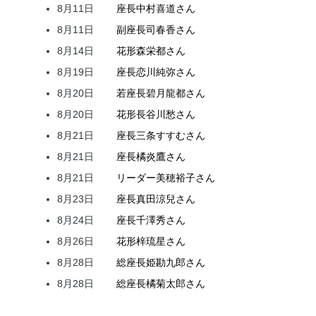
8月11日
座長
中村
喜道
さん
8月11日
副座長
司
春香
さん
8月14日
花形
森
栄都
さん
8月19日
座長
恋川
純弥
さん
8月20日
若座長
碧月
龍都
さん
8月20日
花形
長谷川
愁
さん
8月21日
座長
三条
すすむ
さん
8月21日
座長
橘
炎鷹
さん
8月21日
リーダー
美穂
裕子
さん
8月23日
座長
真田
涼兒
さん
8月24日
座長
千澤
秀
さん
8月26日
花形
梓
琉星
さん
8月28日
総座長
姫
勘九郎
さん
8月28日
総座長
橘
菊太郎
さん