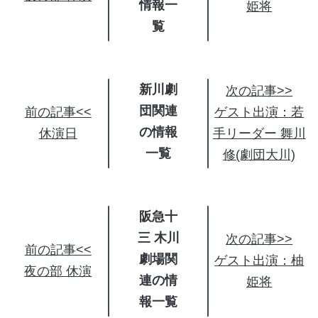
情報
姫将
新川劇
次の記事>>
団関連
前の記事<<
ゲスト出演：若
の情報
休演日
手リーダー 舞川
修(劇団大川)
阪急十
三 木川
次の記事>>
前の記事<<
劇場関
ゲスト出演：柚
夜の部 休演
連の情
姫将
報