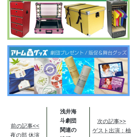
浅井海
斗劇団
次の記事>>
前の記事<<
関連の
ゲスト出演：柚
夜の部 休演