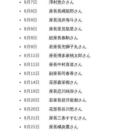
8月7日
澤村
悠介
さん
8月8日
座長
長縄
龍郎
さん
8月8日
座長
浅井
海斗
さん
8月8日
座長
里見
龍星
さん
8月8日
総座長
春駒
さん
8月8日
若座長
兜
獅子丸
さん
8月11日
座長
博多家
桃太郎
さん
8月11日
座長
中村
喜道
さん
8月11日
副座長
司
春香
さん
8月14日
花形
森
栄都
さん
8月19日
座長
恋川
純弥
さん
8月20日
若座長
碧月
龍都
さん
8月20日
花形
長谷川
愁
さん
8月21日
座長
三条
すすむ
さん
8月21日
座長
橘
炎鷹
さん