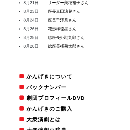
8月21日
リーダー
美穂
裕子
さん
8月23日
座長
真田
涼兒
さん
8月24日
座長
千澤
秀
さん
8月26日
花形
梓
琉星
さん
8月28日
総座長
姫
勘九郎
さん
8月28日
総座長
橘
菊太郎
さん
かんげきについて
バックナンバー
劇団プロフィールDVD
かんげきのご購入
大衆演劇とは