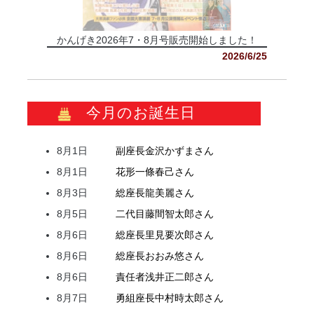
かんげき2026年7・8月号販売開始しました！
2026/6/25
今月のお誕生日
8月1日
副座長
金沢
かずま
さん
8月1日
花形
一條
春己
さん
8月3日
総座長
龍
美麗
さん
8月5日
二代目
藤間
智太郎
さん
8月6日
総座長
里見
要次郎
さん
8月6日
総座長
おおみ
悠
さん
8月6日
責任者
浅井
正二郎
さん
8月7日
勇組座長
中村
時太郎
さん