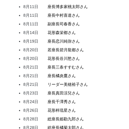
8月11日
座長
博多家
桃太郎
さん
8月11日
座長
中村
喜道
さん
8月11日
副座長
司
春香
さん
8月14日
花形
森
栄都
さん
8月19日
座長
恋川
純弥
さん
8月20日
若座長
碧月
龍都
さん
8月20日
花形
長谷川
愁
さん
8月21日
座長
三条
すすむ
さん
8月21日
座長
橘
炎鷹
さん
8月21日
リーダー
美穂
裕子
さん
8月23日
座長
真田
涼兒
さん
8月24日
座長
千澤
秀
さん
8月26日
花形
梓
琉星
さん
8月28日
総座長
姫
勘九郎
さん
8月28日
総座長
橘
菊太郎
さん