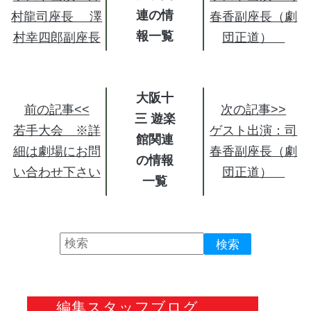
連の情
村龍司座長 澤
春香副座長（劇
報
村幸四郎副座長
団正道）
大阪十
前の記事<<
次の記事>>
三 遊楽
若手大会 ※詳
ゲスト出演：司
館関連
細は劇場にお問
春香副座長（劇
の情報
い合わせ下さい
団正道）
編集スタッフブログ