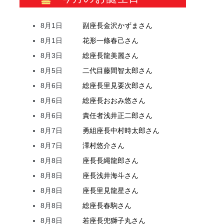
8月1日
副座長
金沢
かずま
さん
8月1日
花形
一條
春己
さん
8月3日
総座長
龍
美麗
さん
8月5日
二代目
藤間
智太郎
さん
8月6日
総座長
里見
要次郎
さん
8月6日
総座長
おおみ
悠
さん
8月6日
責任者
浅井
正二郎
さん
8月7日
勇組座長
中村
時太郎
さん
8月7日
澤村
悠介
さん
8月8日
座長
長縄
龍郎
さん
8月8日
座長
浅井
海斗
さん
8月8日
座長
里見
龍星
さん
8月8日
総座長
春駒
さん
8月8日
若座長
兜
獅子丸
さん