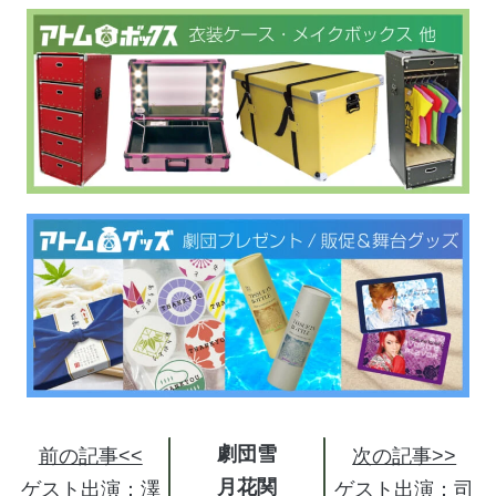
劇団雪
前の記事<<
次の記事>>
月花関
ゲスト出演：澤
ゲスト出演：司