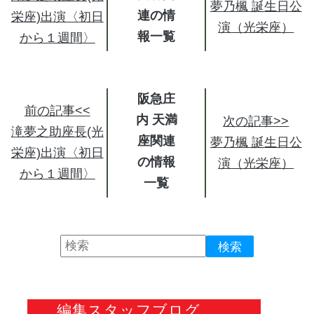
夢乃楓 誕生日公
連の情
栄座)出演〈初日
演（光栄座）
報
から１週間〉
阪急庄
前の記事<<
内 天満
次の記事>>
滝夢之助座長(光
座関連
夢乃楓 誕生日公
栄座)出演〈初日
の情報
演（光栄座）
から１週間〉
編集スタッフブログ