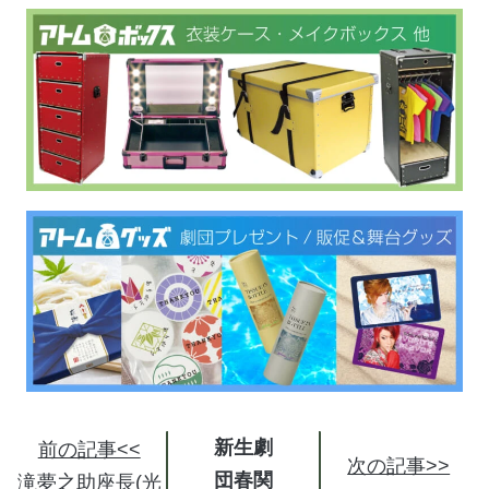
新生劇
前の記事<<
次の記事>>
団春関
滝夢之助座長(光