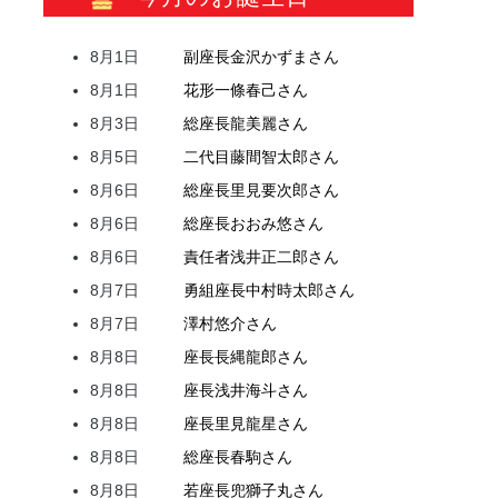
8月1日
副座長
金沢
かずま
さん
8月1日
花形
一條
春己
さん
8月3日
総座長
龍
美麗
さん
8月5日
二代目
藤間
智太郎
さん
8月6日
総座長
里見
要次郎
さん
8月6日
総座長
おおみ
悠
さん
8月6日
責任者
浅井
正二郎
さん
8月7日
勇組座長
中村
時太郎
さん
8月7日
澤村
悠介
さん
8月8日
座長
長縄
龍郎
さん
8月8日
座長
浅井
海斗
さん
8月8日
座長
里見
龍星
さん
8月8日
総座長
春駒
さん
8月8日
若座長
兜
獅子丸
さん