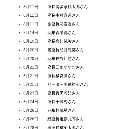
8月11日
座長
博多家
桃太郎
さん
8月11日
座長
中村
喜道
さん
8月11日
副座長
司
春香
さん
8月14日
花形
森
栄都
さん
8月19日
座長
恋川
純弥
さん
8月20日
若座長
碧月
龍都
さん
8月20日
花形
長谷川
愁
さん
8月21日
座長
三条
すすむ
さん
8月21日
座長
橘
炎鷹
さん
8月21日
リーダー
美穂
裕子
さん
8月23日
座長
真田
涼兒
さん
8月24日
座長
千澤
秀
さん
8月26日
花形
梓
琉星
さん
8月28日
総座長
姫
勘九郎
さん
8月28日
総座長
橘
菊太郎
さん