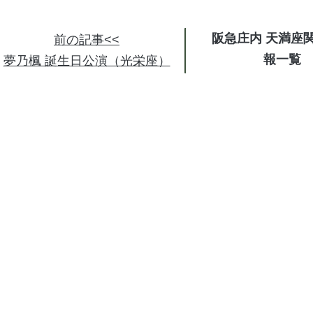
阪急庄内 天満座
前の記事<<
報
夢乃楓 誕生日公演（光栄座）