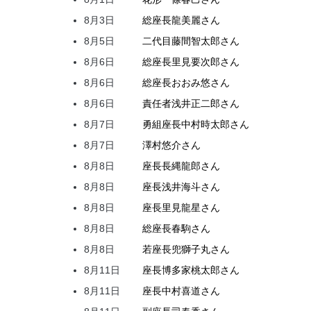
8月3日
総座長
龍
美麗
さん
8月5日
二代目
藤間
智太郎
さん
8月6日
総座長
里見
要次郎
さん
8月6日
総座長
おおみ
悠
さん
8月6日
責任者
浅井
正二郎
さん
8月7日
勇組座長
中村
時太郎
さん
8月7日
澤村
悠介
さん
8月8日
座長
長縄
龍郎
さん
8月8日
座長
浅井
海斗
さん
8月8日
座長
里見
龍星
さん
8月8日
総座長
春駒
さん
8月8日
若座長
兜
獅子丸
さん
8月11日
座長
博多家
桃太郎
さん
8月11日
座長
中村
喜道
さん