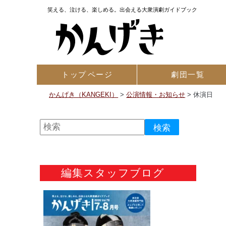
笑える、泣ける、楽しめる。出会える大衆演劇ガイドブック
トップ
ページ
劇団一覧
かんげき（KANGEKI）
>
公演情報・お知らせ
>
休演日
編集スタッフブログ