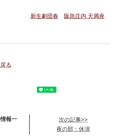
新生劇団春
阪急庄内 天満座
に戻る
の情報
次の記事>>
夜の部：休演