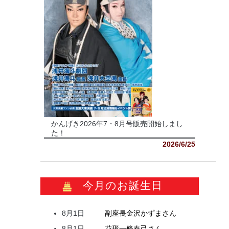
かんげき2026年7・8月号販売開始しまし
た！
2026/6/25
今月のお誕生日
8月1日
副座長
金沢
かずま
さん
8月1日
花形
一條
春己
さん