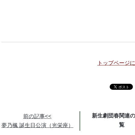
トップページ
新生劇団春関連
前の記事<<
夢乃楓 誕生日公演（光栄座）