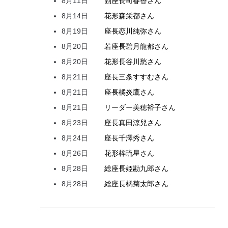
8月11日
副座長
司
春香
さん
8月14日
花形
森
栄都
さん
8月19日
座長
恋川
純弥
さん
8月20日
若座長
碧月
龍都
さん
8月20日
花形
長谷川
愁
さん
8月21日
座長
三条
すすむ
さん
8月21日
座長
橘
炎鷹
さん
8月21日
リーダー
美穂
裕子
さん
8月23日
座長
真田
涼兒
さん
8月24日
座長
千澤
秀
さん
8月26日
花形
梓
琉星
さん
8月28日
総座長
姫
勘九郎
さん
8月28日
総座長
橘
菊太郎
さん