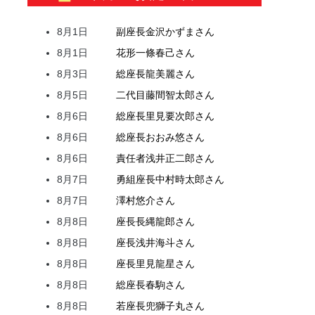
8月1日
副座長
金沢
かずま
さん
8月1日
花形
一條
春己
さん
8月3日
総座長
龍
美麗
さん
8月5日
二代目
藤間
智太郎
さん
8月6日
総座長
里見
要次郎
さん
8月6日
総座長
おおみ
悠
さん
8月6日
責任者
浅井
正二郎
さん
8月7日
勇組座長
中村
時太郎
さん
8月7日
澤村
悠介
さん
8月8日
座長
長縄
龍郎
さん
8月8日
座長
浅井
海斗
さん
8月8日
座長
里見
龍星
さん
8月8日
総座長
春駒
さん
8月8日
若座長
兜
獅子丸
さん