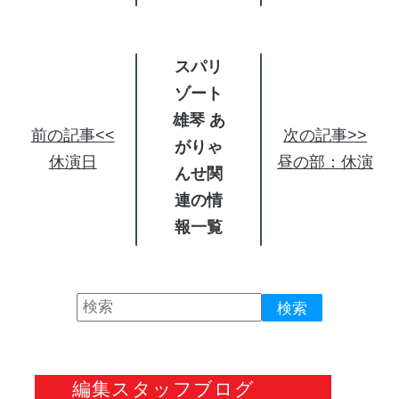
スパリ
ゾート
雄琴 あ
前の記事<<
次の記事>>
がりゃ
休演日
昼の部：休演
んせ関
連の情
報
編集スタッフブログ