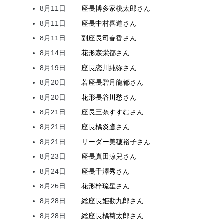
8月11日
座長
博多家
桃太郎
さん
8月11日
座長
中村
喜道
さん
8月11日
副座長
司
春香
さん
8月14日
花形
森
栄都
さん
8月19日
座長
恋川
純弥
さん
8月20日
若座長
碧月
龍都
さん
8月20日
花形
長谷川
愁
さん
8月21日
座長
三条
すすむ
さん
8月21日
座長
橘
炎鷹
さん
8月21日
リーダー
美穂
裕子
さん
8月23日
座長
真田
涼兒
さん
8月24日
座長
千澤
秀
さん
8月26日
花形
梓
琉星
さん
8月28日
総座長
姫
勘九郎
さん
8月28日
総座長
橘
菊太郎
さん