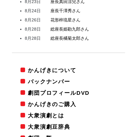
8月23日
座長
真田
涼兒
さん
8月24日
座長
千澤
秀
さん
8月26日
花形
梓
琉星
さん
8月28日
総座長
姫
勘九郎
さん
8月28日
総座長
橘
菊太郎
さん
かんげきについて
バックナンバー
劇団プロフィールDVD
かんげきのご購入
大衆演劇とは
大衆演劇豆辞典