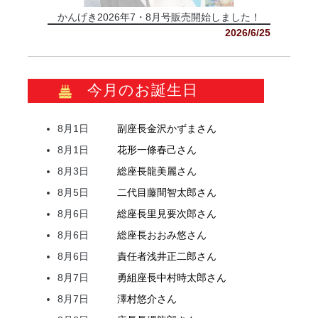
かんげき2026年7・8月号販売開始しました！
2026/6/25
今月のお誕生日
8月1日
副座長
金沢
かずま
さん
8月1日
花形
一條
春己
さん
8月3日
総座長
龍
美麗
さん
8月5日
二代目
藤間
智太郎
さん
8月6日
総座長
里見
要次郎
さん
8月6日
総座長
おおみ
悠
さん
8月6日
責任者
浅井
正二郎
さん
8月7日
勇組座長
中村
時太郎
さん
8月7日
澤村
悠介
さん