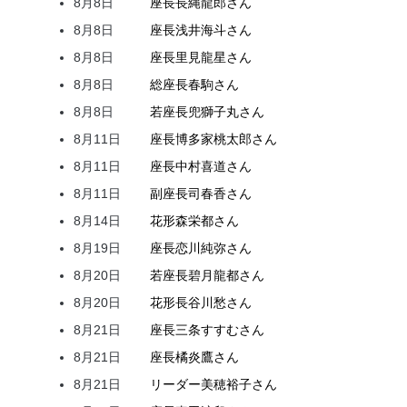
8月8日
座長
長縄
龍郎
さん
8月8日
座長
浅井
海斗
さん
8月8日
座長
里見
龍星
さん
8月8日
総座長
春駒
さん
8月8日
若座長
兜
獅子丸
さん
8月11日
座長
博多家
桃太郎
さん
8月11日
座長
中村
喜道
さん
8月11日
副座長
司
春香
さん
8月14日
花形
森
栄都
さん
8月19日
座長
恋川
純弥
さん
8月20日
若座長
碧月
龍都
さん
8月20日
花形
長谷川
愁
さん
8月21日
座長
三条
すすむ
さん
8月21日
座長
橘
炎鷹
さん
8月21日
リーダー
美穂
裕子
さん