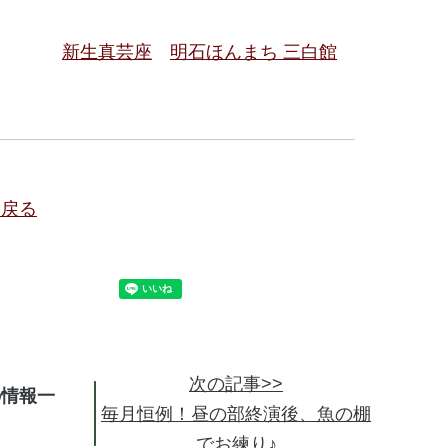
新生真芸座
明石ほんまち 三白館
に戻る
次の記事>>
の情報
毎月恒例！昼の部終演後、魚の棚
でお練り♪