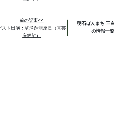
前の記事<<
明石ほんまち 三
ゲスト出演：駒澤輝龍座長（真芸
の情報
座輝龍）