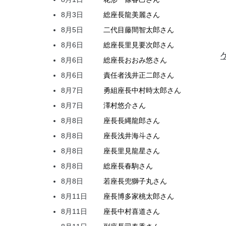
8月3日
総座長
龍
美麗
さん
8月5日
二代目
藤間
智太郎
さん
8月6日
総座長
里見
要次郎
さん
8月6日
総座長
おおみ
悠
さん
8月6日
責任者
浅井
正二郎
さん
8月7日
勇組座長
中村
時太郎
さん
8月7日
澤村
悠介
さん
8月8日
座長
長縄
龍郎
さん
8月8日
座長
浅井
海斗
さん
8月8日
座長
里見
龍星
さん
8月8日
総座長
春駒
さん
8月8日
若座長
兜
獅子丸
さん
8月11日
座長
博多家
桃太郎
さん
8月11日
座長
中村
喜道
さん