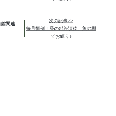
次の記事>>
白館関連
毎月恒例！昼の部終演後、魚の棚
でお練り♪