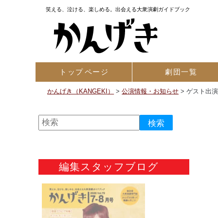
笑える、泣ける、楽しめる。出会える大衆演劇ガイドブック
トップ
ページ
劇団一覧
かんげき（KANGEKI）
>
公演情報・お知らせ
>
ゲスト出
編集スタッフブログ