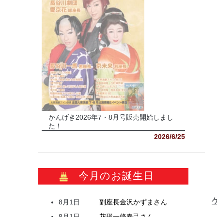
かんげき2026年7・8月号販売開始しまし
た！
2026/6/25
今月のお誕生日
8月1日
副座長
金沢
かずま
さん
8月1日
花形
一條
春己
さん