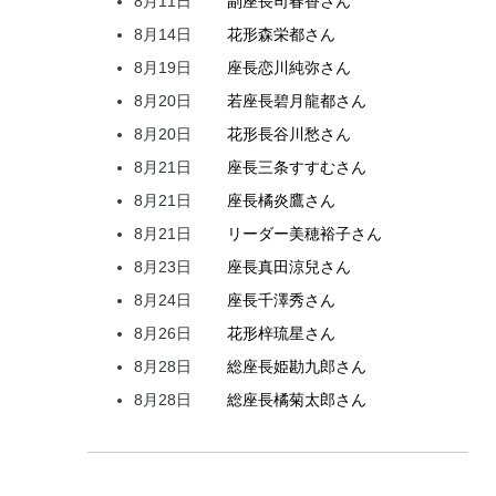
8月11日
副座長
司
春香
さん
8月14日
花形
森
栄都
さん
8月19日
座長
恋川
純弥
さん
8月20日
若座長
碧月
龍都
さん
8月20日
花形
長谷川
愁
さん
8月21日
座長
三条
すすむ
さん
8月21日
座長
橘
炎鷹
さん
8月21日
リーダー
美穂
裕子
さん
8月23日
座長
真田
涼兒
さん
8月24日
座長
千澤
秀
さん
8月26日
花形
梓
琉星
さん
8月28日
総座長
姫
勘九郎
さん
8月28日
総座長
橘
菊太郎
さん