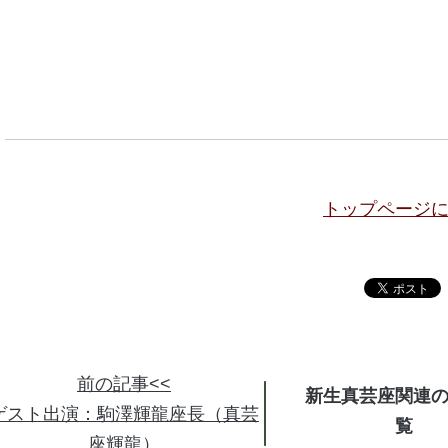
トップページ
前の記事<<
新生真芸座関連
ゲスト出演：駒澤輝龍座長（真芸
座輝龍）