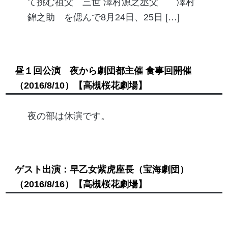
て挑む祖父 三世 澤村源之丞父 澤村
錦之助 を偲んで8月24日、25日 […]
昼１回公演 夜から劇団都主催 食事回開催
（2016/8/10）
【高槻桜花劇場】
夜の部は休演です。
ゲスト出演：早乙女紫虎座長（宝海劇団）
（2016/8/16）
【高槻桜花劇場】