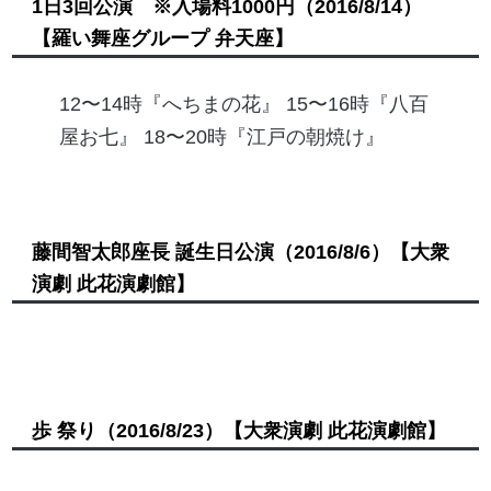
1日3回公演 ※入場料1000円
（2016/8/14）
【羅い舞座グループ 弁天座】
12〜14時『へちまの花』 15〜16時『八百
屋お七』 18〜20時『江戸の朝焼け』
藤間智太郎座長 誕生日公演
（2016/8/6）
【大衆
演劇 此花演劇館】
歩 祭り
（2016/8/23）
【大衆演劇 此花演劇館】