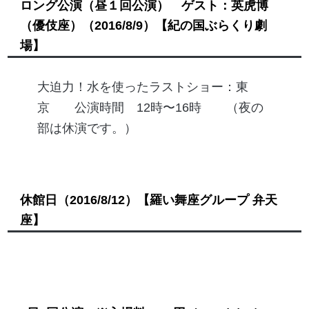
ロング公演（昼１回公演） ゲスト：英虎博
（優伎座）
（2016/8/9）
【紀の国ぶらくり劇
場】
大迫力！水を使ったラストショー：東
京 公演時間 12時〜16時 （夜の
部は休演です。）
休館日
（2016/8/12）
【羅い舞座グループ 弁天
座】