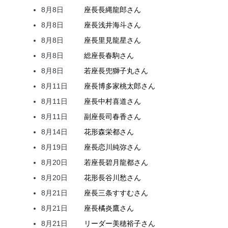
8月8日
座長
長縄
龍郎
さん
8月8日
座長
浅井
海斗
さん
8月8日
座長
里見
龍星
さん
8月8日
総座長
春駒
さん
8月8日
若座長
兜
獅子丸
さん
8月11日
座長
博多家
桃太郎
さん
8月11日
座長
中村
喜道
さん
8月11日
副座長
司
春香
さん
8月14日
花形
森
栄都
さん
8月19日
座長
恋川
純弥
さん
8月20日
若座長
碧月
龍都
さん
8月20日
花形
長谷川
愁
さん
8月21日
座長
三条
すすむ
さん
8月21日
座長
橘
炎鷹
さん
8月21日
リーダー
美穂
裕子
さん