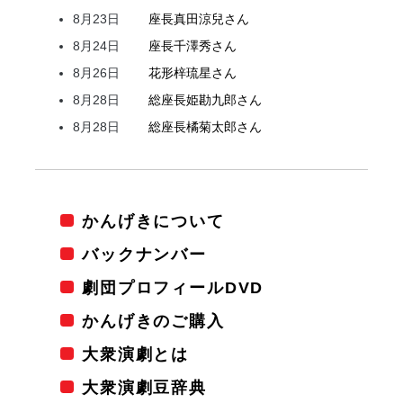
8月23日
座長
真田
涼兒
さん
8月24日
座長
千澤
秀
さん
8月26日
花形
梓
琉星
さん
8月28日
総座長
姫
勘九郎
さん
8月28日
総座長
橘
菊太郎
さん
かんげきについて
バックナンバー
劇団プロフィールDVD
かんげきのご購入
大衆演劇とは
大衆演劇豆辞典