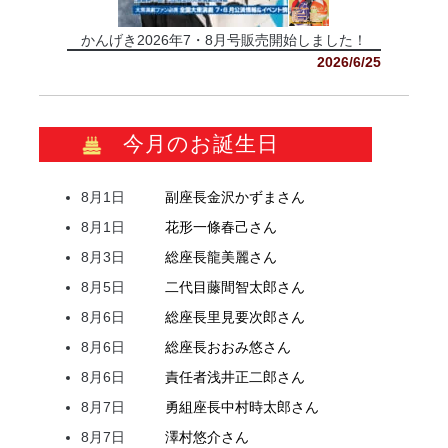
かんげき2026年7・8月号販売開始しました！
2026/6/25
今月のお誕生日
8月1日
副座長
金沢
かずま
さん
8月1日
花形
一條
春己
さん
8月3日
総座長
龍
美麗
さん
8月5日
二代目
藤間
智太郎
さん
8月6日
総座長
里見
要次郎
さん
8月6日
総座長
おおみ
悠
さん
8月6日
責任者
浅井
正二郎
さん
8月7日
勇組座長
中村
時太郎
さん
8月7日
澤村
悠介
さん