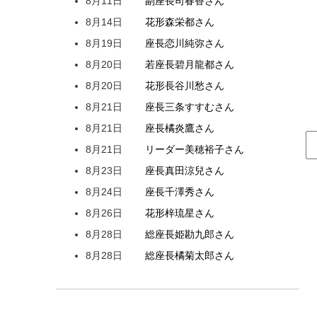
8月11日
副座長
司
春香
さん
8月14日
花形
森
栄都
さん
8月19日
座長
恋川
純弥
さん
8月20日
若座長
碧月
龍都
さん
8月20日
花形
長谷川
愁
さん
8月21日
座長
三条
すすむ
さん
8月21日
座長
橘
炎鷹
さん
8月21日
リーダー
美穂
裕子
さん
8月23日
座長
真田
涼兒
さん
8月24日
座長
千澤
秀
さん
8月26日
花形
梓
琉星
さん
8月28日
総座長
姫
勘九郎
さん
8月28日
総座長
橘
菊太郎
さん