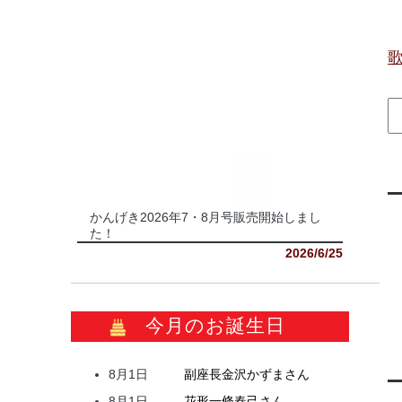
かんげき2026年7・8月号販売開始しまし
た！
2026/6/25
今月のお誕生日
8月1日
副座長
金沢
かずま
さん
8月1日
花形
一條
春己
さん