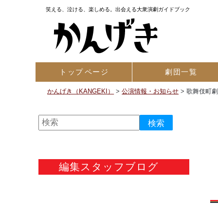
笑える、泣ける、楽しめる。出会える大衆演劇ガイドブック
トップ
ページ
劇団一覧
かんげき（KANGEKI）
>
公演情報・お知らせ
>
歌舞伎町
編集スタッフブログ