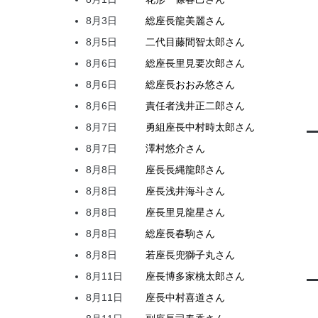
8月3日
総座長
龍
美麗
さん
8月5日
二代目
藤間
智太郎
さん
8月6日
総座長
里見
要次郎
さん
8月6日
総座長
おおみ
悠
さん
8月6日
責任者
浅井
正二郎
さん
8月7日
勇組座長
中村
時太郎
さん
8月7日
澤村
悠介
さん
8月8日
座長
長縄
龍郎
さん
8月8日
座長
浅井
海斗
さん
8月8日
座長
里見
龍星
さん
8月8日
総座長
春駒
さん
8月8日
若座長
兜
獅子丸
さん
8月11日
座長
博多家
桃太郎
さん
8月11日
座長
中村
喜道
さん