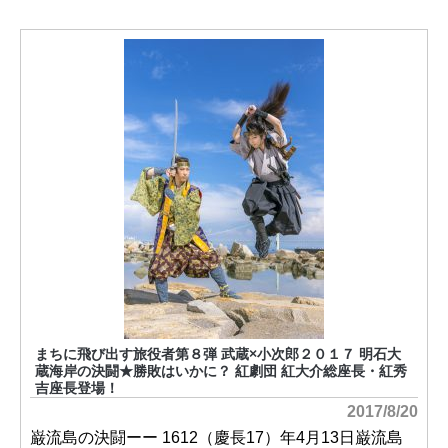
まちに飛び出す旅役者第８弾 武蔵×小次郎２０１７ 明石大
蔵海岸の決闘★勝敗はいかに？ 紅劇団 紅大介総座長・紅秀
吉座長登場！
2017/8/20
巌流島の決闘ーー 1612（慶長17）年4月13日巌流島