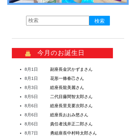
今月のお誕生日
8月1日
副座長
金沢
かずま
さん
8月1日
花形
一條
春己
さん
8月3日
総座長
龍
美麗
さん
8月5日
二代目
藤間
智太郎
さん
8月6日
総座長
里見
要次郎
さん
8月6日
総座長
おおみ
悠
さん
8月6日
責任者
浅井
正二郎
さん
8月7日
勇組座長
中村
時太郎
さん