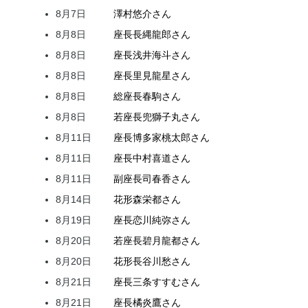
8月7日
澤村
悠介
さん
8月8日
座長
長縄
龍郎
さん
8月8日
座長
浅井
海斗
さん
8月8日
座長
里見
龍星
さん
8月8日
総座長
春駒
さん
8月8日
若座長
兜
獅子丸
さん
8月11日
座長
博多家
桃太郎
さん
8月11日
座長
中村
喜道
さん
8月11日
副座長
司
春香
さん
8月14日
花形
森
栄都
さん
8月19日
座長
恋川
純弥
さん
8月20日
若座長
碧月
龍都
さん
8月20日
花形
長谷川
愁
さん
8月21日
座長
三条
すすむ
さん
8月21日
座長
橘
炎鷹
さん