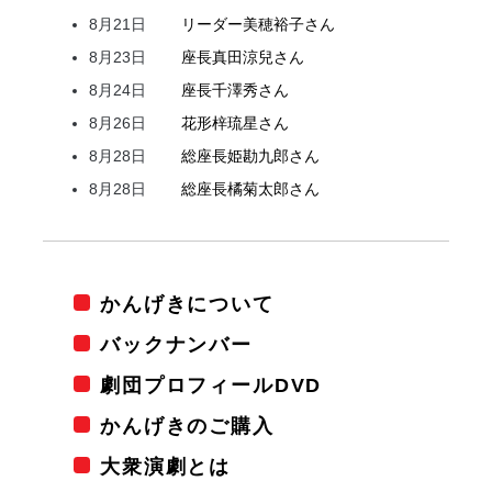
8月21日
リーダー
美穂
裕子
さん
8月23日
座長
真田
涼兒
さん
8月24日
座長
千澤
秀
さん
8月26日
花形
梓
琉星
さん
8月28日
総座長
姫
勘九郎
さん
8月28日
総座長
橘
菊太郎
さん
かんげきについて
バックナンバー
劇団プロフィールDVD
かんげきのご購入
大衆演劇とは