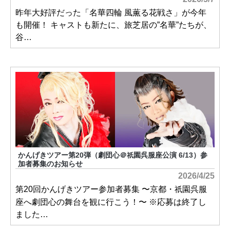
昨年大好評だった「名華四輪 風薫る花戦さ」が今年
も開催！ キャストも新たに、旅芝居の”名華”たちが、
谷…
かんげきツアー第20弾（劇団心＠
園呉服座公演 6/13）参
祇
加者募集のお知らせ
2026/4/25
第20回かんげきツアー参加者募集 〜京都・
園呉服
祇
座へ劇団心の舞台を観に行こう！〜 ※応募は終了し
ました…