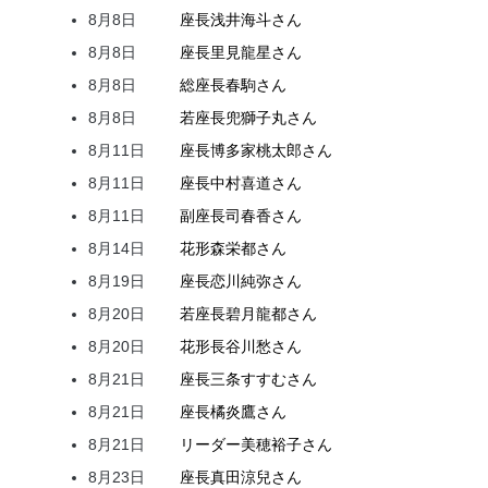
8月8日
座長
浅井
海斗
さん
8月8日
座長
里見
龍星
さん
8月8日
総座長
春駒
さん
8月8日
若座長
兜
獅子丸
さん
8月11日
座長
博多家
桃太郎
さん
8月11日
座長
中村
喜道
さん
8月11日
副座長
司
春香
さん
8月14日
花形
森
栄都
さん
8月19日
座長
恋川
純弥
さん
8月20日
若座長
碧月
龍都
さん
8月20日
花形
長谷川
愁
さん
8月21日
座長
三条
すすむ
さん
8月21日
座長
橘
炎鷹
さん
8月21日
リーダー
美穂
裕子
さん
8月23日
座長
真田
涼兒
さん