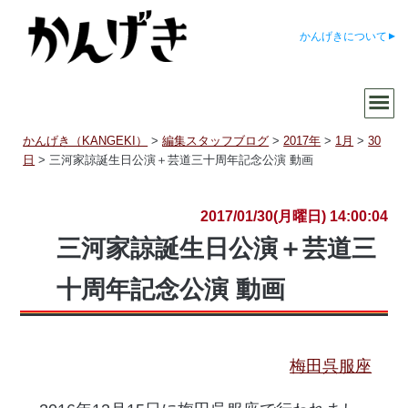
かんげきについて
かんげき（KANGEKI）
>
編集スタッフブログ
>
2017年
>
1月
>
30
日
>
三河家諒誕生日公演＋芸道三十周年記念公演 動画
2017/01/30(月曜日) 14:00:04
三河家諒誕生日公演＋芸道三
十周年記念公演 動画
梅田呉服座