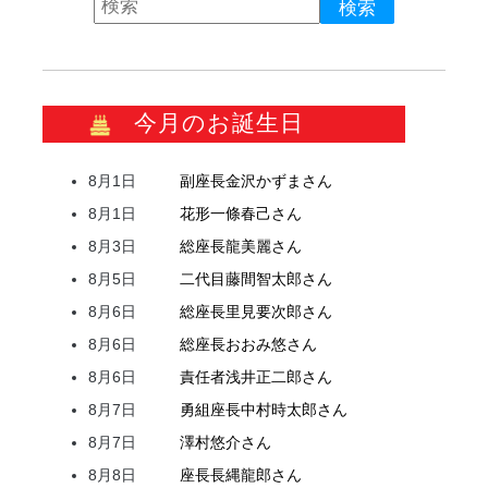
今月のお誕生日
8月1日
副座長
金沢
かずま
さん
8月1日
花形
一條
春己
さん
8月3日
総座長
龍
美麗
さん
8月5日
二代目
藤間
智太郎
さん
8月6日
総座長
里見
要次郎
さん
8月6日
総座長
おおみ
悠
さん
8月6日
責任者
浅井
正二郎
さん
8月7日
勇組座長
中村
時太郎
さん
8月7日
澤村
悠介
さん
8月8日
座長
長縄
龍郎
さん