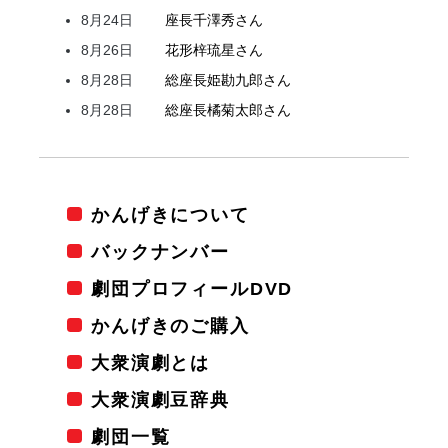
8月24日
座長
千澤
秀
さん
8月26日
花形
梓
琉星
さん
8月28日
総座長
姫
勘九郎
さん
8月28日
総座長
橘
菊太郎
さん
かんげきについて
バックナンバー
劇団プロフィールDVD
かんげきのご購入
大衆演劇とは
大衆演劇豆辞典
劇団一覧