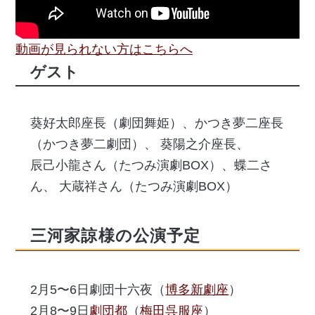
動画が見られない方はこちらへ
ゲスト
葵好太郎座長（劇団舞姫）、かつき夢二座長
（かつき夢二劇団）、 葵陽之介座長、
辰己小龍さん（たつみ演劇BOX）、蝶二さ
ん、 大蔵祥さん（たつみ演劇BOX）
三河家諒様の公演予定
2月5〜6日劇団十六夜（
博多新劇座
）
2月8〜9日
劇団都
（
梅田呉服座
）