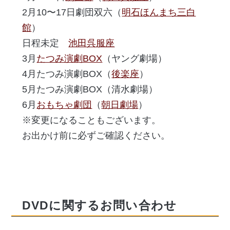
2月10〜17日劇団双六（
明石ほんまち三白
館
）
日程未定
池田呉服座
3月
たつみ演劇BOX
（ヤング劇場）
4月たつみ演劇BOX（
後楽座
）
5月たつみ演劇BOX（清水劇場）
6月
おもちゃ劇団
（
朝日劇場
）
※変更になることもございます。
お出かけ前に必ずご確認ください。
DVDに関するお問い合わせ