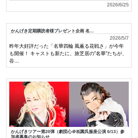
2026/6/25
かんげき定期購読者様プレゼント企画 名…
2026/5/7
昨年大好評だった「名華四輪 風薫る花戦さ」が今年
も開催！ キャストも新たに、旅芝居の”名華”たちが、
谷…
かんげきツアー第20弾（劇団心＠
園呉服座公演 6/13）参
祇
加者募集のお知らせ