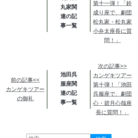
第十一弾！「鈴
丸家関
成り座で、劇団
連の記
松丸家・松丸家
事
小弁太座長に質
問！」
次の記事>>
池田呉
カンゲキツアー
前の記事<<
服座関
第十弾！「池田
カンゲキツアー
連の記
呉服座で、劇団
の御礼
事
心・碧月心哉座
長に質問！」