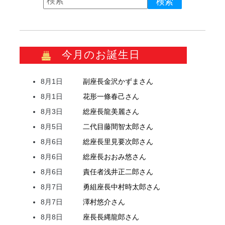
今月のお誕生日
8月1日
副座長
金沢
かずま
さん
8月1日
花形
一條
春己
さん
8月3日
総座長
龍
美麗
さん
8月5日
二代目
藤間
智太郎
さん
8月6日
総座長
里見
要次郎
さん
8月6日
総座長
おおみ
悠
さん
8月6日
責任者
浅井
正二郎
さん
8月7日
勇組座長
中村
時太郎
さん
8月7日
澤村
悠介
さん
8月8日
座長
長縄
龍郎
さん