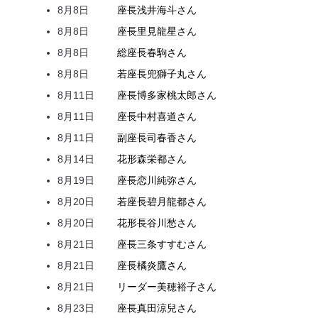
8月8日
座長
浅井
海斗
さん
8月8日
座長
里見
龍星
さん
8月8日
総座長
春駒
さん
8月8日
若座長
兜
獅子丸
さん
8月11日
座長
博多家
桃太郎
さん
8月11日
座長
中村
喜道
さん
8月11日
副座長
司
春香
さん
8月14日
花形
森
栄都
さん
8月19日
座長
恋川
純弥
さん
8月20日
若座長
碧月
龍都
さん
8月20日
花形
長谷川
愁
さん
8月21日
座長
三条
すすむ
さん
8月21日
座長
橘
炎鷹
さん
8月21日
リーダー
美穂
裕子
さん
8月23日
座長
真田
涼兒
さん