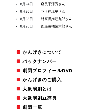
8月24日
座長
千澤
秀
さん
8月26日
花形
梓
琉星
さん
8月28日
総座長
姫
勘九郎
さん
8月28日
総座長
橘
菊太郎
さん
かんげきについて
バックナンバー
劇団プロフィールDVD
かんげきのご購入
大衆演劇とは
大衆演劇豆辞典
劇団一覧