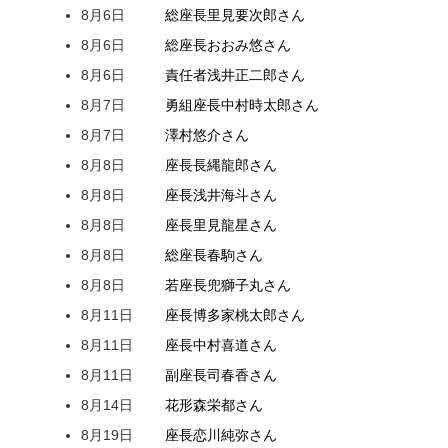
8月6日
総座長
里見
要次郎
さん
8月6日
総座長
おおみ
悠
さん
8月6日
責任者
浅井
正二郎
さん
8月7日
勇組座長
中村
時太郎
さん
8月7日
澤村
悠介
さん
8月8日
座長
長縄
龍郎
さん
8月8日
座長
浅井
海斗
さん
8月8日
座長
里見
龍星
さん
8月8日
総座長
春駒
さん
8月8日
若座長
兜
獅子丸
さん
8月11日
座長
博多家
桃太郎
さん
8月11日
座長
中村
喜道
さん
8月11日
副座長
司
春香
さん
8月14日
花形
森
栄都
さん
8月19日
座長
恋川
純弥
さん