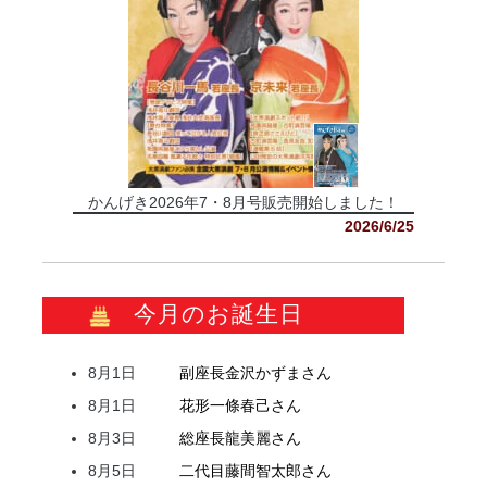
かんげき2026年7・8月号販売開始しました！
2026/6/25
今月のお誕生日
8月1日
副座長
金沢
かずま
さん
8月1日
花形
一條
春己
さん
8月3日
総座長
龍
美麗
さん
8月5日
二代目
藤間
智太郎
さん