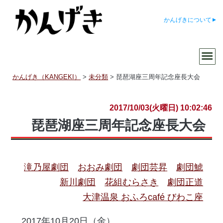
かんげきについて
かんげき（KANGEKI）
>
未分類
>
琵琶湖座三周年記念座長大会
2017/10/03(火曜日) 10:02:46
琵琶湖座三周年記念座長大会
滝乃屋劇団
おおみ劇団
劇団芸昇
劇団鯱
新川劇団
花組むらさき
劇団正道
大津温泉 おふろcafé びわこ座
2017年10月20日（金）、