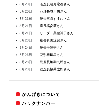
8月20日
若座長
碧月
龍都
さん
8月20日
花形
長谷川
愁
さん
8月21日
座長
三条
すすむ
さん
8月21日
座長
橘
炎鷹
さん
8月21日
リーダー
美穂
裕子
さん
8月23日
座長
真田
涼兒
さん
8月24日
座長
千澤
秀
さん
8月26日
花形
梓
琉星
さん
8月28日
総座長
姫
勘九郎
さん
8月28日
総座長
橘
菊太郎
さん
かんげきについて
バックナンバー