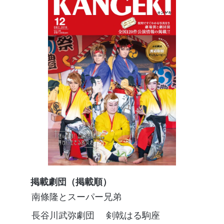
掲載劇団（掲載順）
南條隆とスーパー兄弟
長谷川武弥劇団
剣戟はる駒座