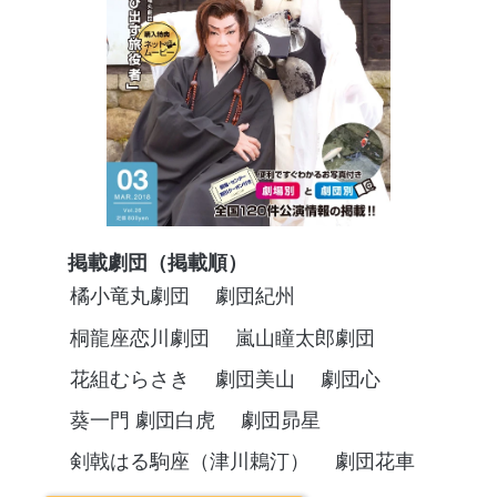
掲載劇団（掲載順）
橘小竜丸劇団
劇団紀州
桐龍座恋川劇団
嵐山瞳太郎劇団
花組むらさき
劇団美山
劇団心
葵一門 劇団白虎
劇団昴星
剣戟はる駒座（津川鵣汀）
劇団花車