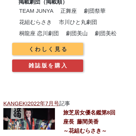
掲載劇団（掲載順）
TEAM JUNYA
正舞座
劇団祭華
花組むらさき
市川ひと丸劇団
桐龍座 恋川劇団
劇団美山
劇団美松
くわしく見る
雑誌版を購入
KANGEKI2022年7月号
記事
旅芝居女優名鑑
第8回
座長
藤間美香
～花組むらさき～