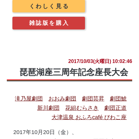
くわしく見る
雑誌版を購入
2017/10/03(火曜日) 10:02:46
琵琶湖座三周年記念座長大会
滝乃屋劇団
おおみ劇団
劇団芸昇
劇団鯱
新川劇団
花組むらさき
劇団正道
大津温泉 おふろcafé びわこ座
2017年10月20日（金）、