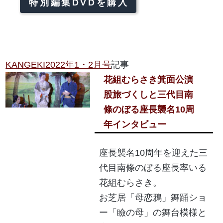
特別編集DVDを購入
KANGEKI2022年1・2月号
記事
花組むらさき箕面公演
股旅づくしと三代目南
條のぼる座長襲名10周
年インタビュー
座長襲名10周年を迎えた三
代目南條のぼる座長率いる
花組むらさき。
お芝居「母恋鴉」舞踊ショ
ー「瞼の母」の舞台模様と