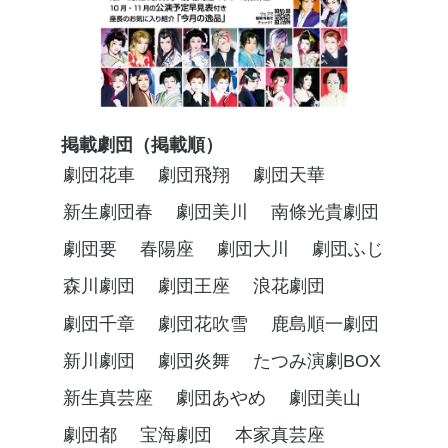
掲載劇団（掲載順）
劇団花車
劇団飛翔
劇団天華
新生劇団春
劇団美川
南條光貴劇団
劇団要
春陽座
劇団大川
劇団ふじ
森川劇団
劇団王座
浪花劇団
劇団千章
劇団花吹雪
鹿島順一劇団
新川劇団
劇団炎舞
たつみ演劇BOX
新生真芸座
劇団あやめ
劇団美山
劇団都
宝海劇団
本家真芸座