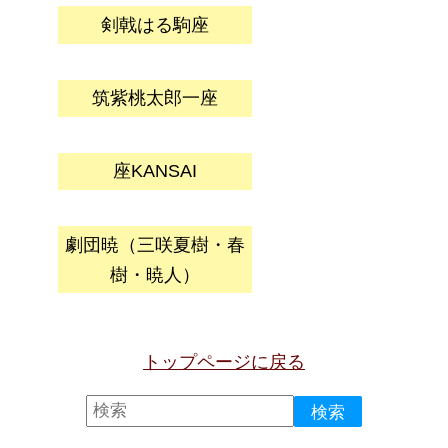
剣戟はる駒座
筑紫桃太郎一座
座KANSAI
劇団暁（三咲夏樹・春
樹・暁人）
トップページに戻る