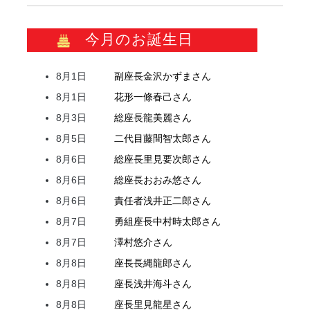
今月のお誕生日
8月1日
副座長
金沢
かずま
さん
8月1日
花形
一條
春己
さん
8月3日
総座長
龍
美麗
さん
8月5日
二代目
藤間
智太郎
さん
8月6日
総座長
里見
要次郎
さん
8月6日
総座長
おおみ
悠
さん
8月6日
責任者
浅井
正二郎
さん
8月7日
勇組座長
中村
時太郎
さん
8月7日
澤村
悠介
さん
8月8日
座長
長縄
龍郎
さん
8月8日
座長
浅井
海斗
さん
8月8日
座長
里見
龍星
さん