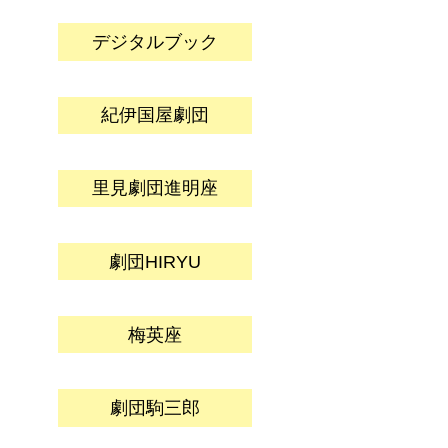
デジタルブック
紀伊国屋劇団
里見劇団進明座
劇団HIRYU
梅英座
劇団駒三郎