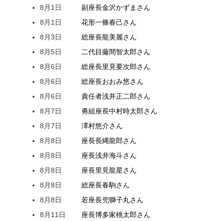
8月1日
副座長
金沢
かずま
さん
8月1日
花形
一條
春己
さん
8月3日
総座長
龍
美麗
さん
8月5日
二代目
藤間
智太郎
さん
8月6日
総座長
里見
要次郎
さん
8月6日
総座長
おおみ
悠
さん
8月6日
責任者
浅井
正二郎
さん
8月7日
勇組座長
中村
時太郎
さん
8月7日
澤村
悠介
さん
8月8日
座長
長縄
龍郎
さん
8月8日
座長
浅井
海斗
さん
8月8日
座長
里見
龍星
さん
8月8日
総座長
春駒
さん
8月8日
若座長
兜
獅子丸
さん
8月11日
座長
博多家
桃太郎
さん