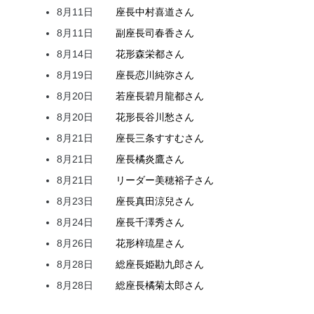
8月11日
座長
中村
喜道
さん
8月11日
副座長
司
春香
さん
8月14日
花形
森
栄都
さん
8月19日
座長
恋川
純弥
さん
8月20日
若座長
碧月
龍都
さん
8月20日
花形
長谷川
愁
さん
8月21日
座長
三条
すすむ
さん
8月21日
座長
橘
炎鷹
さん
8月21日
リーダー
美穂
裕子
さん
8月23日
座長
真田
涼兒
さん
8月24日
座長
千澤
秀
さん
8月26日
花形
梓
琉星
さん
8月28日
総座長
姫
勘九郎
さん
8月28日
総座長
橘
菊太郎
さん