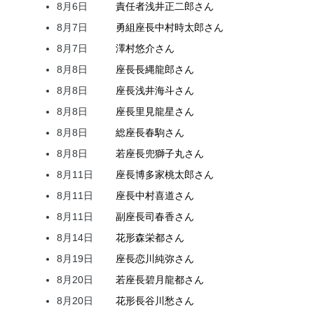
8月6日
責任者
浅井
正二郎
さん
8月7日
勇組座長
中村
時太郎
さん
8月7日
澤村
悠介
さん
8月8日
座長
長縄
龍郎
さん
8月8日
座長
浅井
海斗
さん
8月8日
座長
里見
龍星
さん
8月8日
総座長
春駒
さん
8月8日
若座長
兜
獅子丸
さん
8月11日
座長
博多家
桃太郎
さん
8月11日
座長
中村
喜道
さん
8月11日
副座長
司
春香
さん
8月14日
花形
森
栄都
さん
8月19日
座長
恋川
純弥
さん
8月20日
若座長
碧月
龍都
さん
8月20日
花形
長谷川
愁
さん