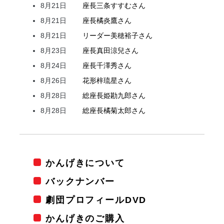
8月21日
座長
三条
すすむ
さん
8月21日
座長
橘
炎鷹
さん
8月21日
リーダー
美穂
裕子
さん
8月23日
座長
真田
涼兒
さん
8月24日
座長
千澤
秀
さん
8月26日
花形
梓
琉星
さん
8月28日
総座長
姫
勘九郎
さん
8月28日
総座長
橘
菊太郎
さん
かんげきについて
バックナンバー
劇団プロフィールDVD
かんげきのご購入