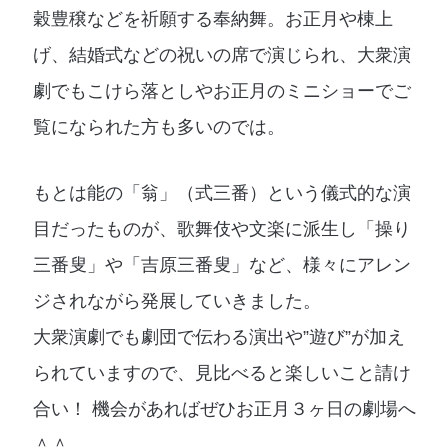
穀豊穣などを祈願する奉納舞。お正月や棟上
げ、結婚式などの祝いの席で演じられ、大衆演
劇でもこけら落としやお正月のミニショーでご
覧になられた方も多いのでは。
もとは能の「翁」（式三番）という儀式的な演
目だったものが、歌舞伎や文楽に派生し「操り
三番叟」や「吉原三番叟」など、様々にアレン
ジされながら発展していきました。
大衆演劇でも劇団で伝わる演出や”遊び”が加え
られていますので、見比べると楽しいこと請け
合い！ 機会があればぜひお正月３ヶ日の劇場へ
＾＾