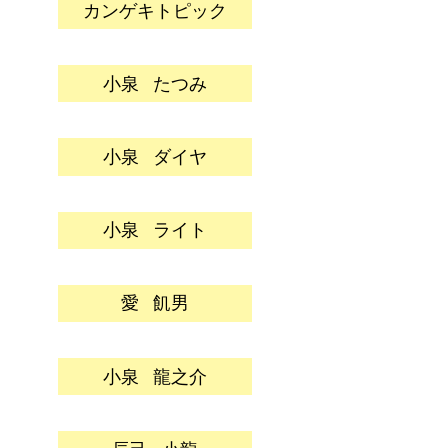
カンゲキトピック
小泉
たつみ
小泉
ダイヤ
小泉
ライト
愛
飢男
小泉
龍之介