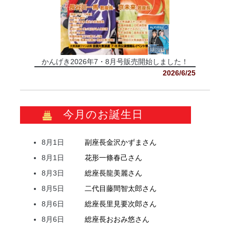
かんげき2026年7・8月号販売開始しました！
2026/6/25
今月のお誕生日
8月1日
副座長
金沢
かずま
さん
8月1日
花形
一條
春己
さん
8月3日
総座長
龍
美麗
さん
8月5日
二代目
藤間
智太郎
さん
8月6日
総座長
里見
要次郎
さん
8月6日
総座長
おおみ
悠
さん