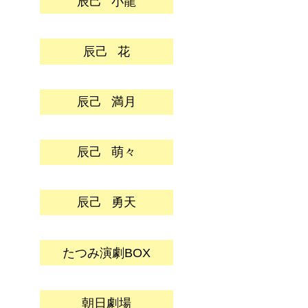
辰己
小龍
辰己
花
辰己
満月
辰己
萌々
辰己
勇天
たつみ演劇BOX
朝日劇場