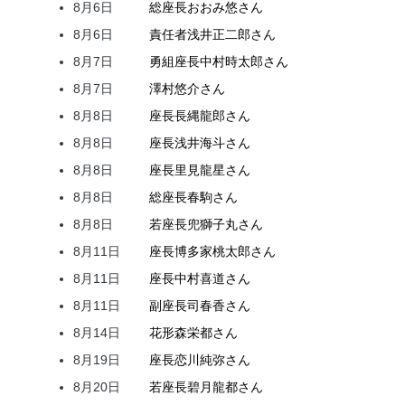
8月6日
総座長
おおみ
悠
さん
8月6日
責任者
浅井
正二郎
さん
8月7日
勇組座長
中村
時太郎
さん
8月7日
澤村
悠介
さん
8月8日
座長
長縄
龍郎
さん
8月8日
座長
浅井
海斗
さん
8月8日
座長
里見
龍星
さん
8月8日
総座長
春駒
さん
8月8日
若座長
兜
獅子丸
さん
8月11日
座長
博多家
桃太郎
さん
8月11日
座長
中村
喜道
さん
8月11日
副座長
司
春香
さん
8月14日
花形
森
栄都
さん
8月19日
座長
恋川
純弥
さん
8月20日
若座長
碧月
龍都
さん