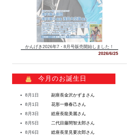
かんげき2026年7・8月号販売開始しました！
2026/6/25
今月のお誕生日
8月1日
副座長
金沢
かずま
さん
8月1日
花形
一條
春己
さん
8月3日
総座長
龍
美麗
さん
8月5日
二代目
藤間
智太郎
さん
8月6日
総座長
里見
要次郎
さん