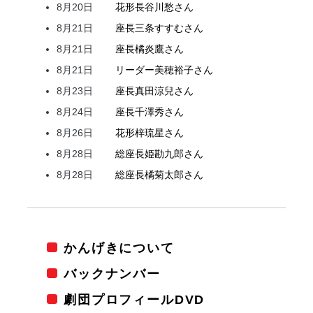
8月20日
花形
長谷川
愁
さん
8月21日
座長
三条
すすむ
さん
8月21日
座長
橘
炎鷹
さん
8月21日
リーダー
美穂
裕子
さん
8月23日
座長
真田
涼兒
さん
8月24日
座長
千澤
秀
さん
8月26日
花形
梓
琉星
さん
8月28日
総座長
姫
勘九郎
さん
8月28日
総座長
橘
菊太郎
さん
かんげきについて
バックナンバー
劇団プロフィールDVD