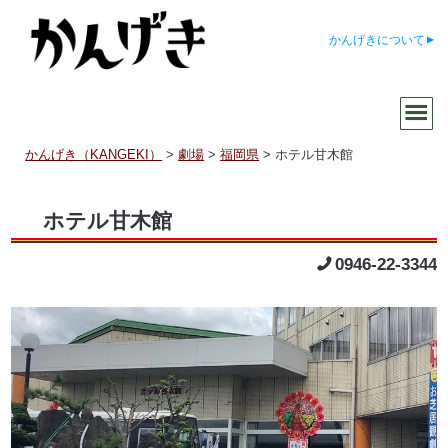
かんげきについて
かんげき（KANGEKI）
>
劇場
>
福岡県
>
ホテル甘木館
ホテル甘木館
0946-22-3344