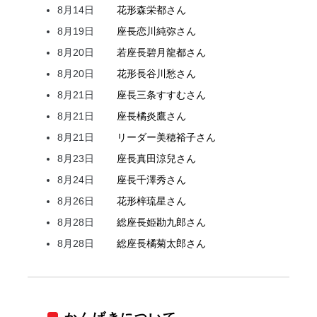
8月14日
花形
森
栄都
さん
8月19日
座長
恋川
純弥
さん
8月20日
若座長
碧月
龍都
さん
8月20日
花形
長谷川
愁
さん
8月21日
座長
三条
すすむ
さん
8月21日
座長
橘
炎鷹
さん
8月21日
リーダー
美穂
裕子
さん
8月23日
座長
真田
涼兒
さん
8月24日
座長
千澤
秀
さん
8月26日
花形
梓
琉星
さん
8月28日
総座長
姫
勘九郎
さん
8月28日
総座長
橘
菊太郎
さん