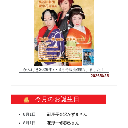
かんげき2026年7・8月号販売開始しました！
2026/6/25
今月のお誕生日
8月1日
副座長
金沢
かずま
さん
8月1日
花形
一條
春己
さん