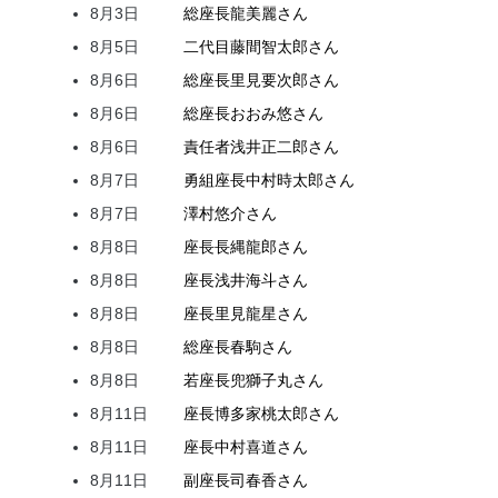
8月3日
総座長
龍
美麗
さん
8月5日
二代目
藤間
智太郎
さん
8月6日
総座長
里見
要次郎
さん
8月6日
総座長
おおみ
悠
さん
8月6日
責任者
浅井
正二郎
さん
8月7日
勇組座長
中村
時太郎
さん
8月7日
澤村
悠介
さん
8月8日
座長
長縄
龍郎
さん
8月8日
座長
浅井
海斗
さん
8月8日
座長
里見
龍星
さん
8月8日
総座長
春駒
さん
8月8日
若座長
兜
獅子丸
さん
8月11日
座長
博多家
桃太郎
さん
8月11日
座長
中村
喜道
さん
8月11日
副座長
司
春香
さん