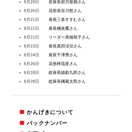
8月20日
若座長
碧月
龍都
さん
8月20日
花形
長谷川
愁
さん
8月21日
座長
三条
すすむ
さん
8月21日
座長
橘
炎鷹
さん
8月21日
リーダー
美穂
裕子
さん
8月23日
座長
真田
涼兒
さん
8月24日
座長
千澤
秀
さん
8月26日
花形
梓
琉星
さん
8月28日
総座長
姫
勘九郎
さん
8月28日
総座長
橘
菊太郎
さん
かんげきについて
バックナンバー