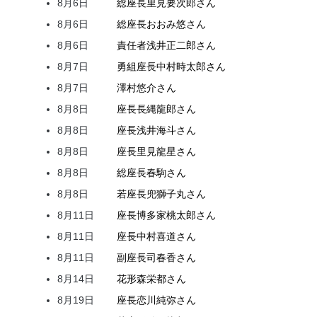
8月6日
総座長
里見
要次郎
さん
8月6日
総座長
おおみ
悠
さん
8月6日
責任者
浅井
正二郎
さん
8月7日
勇組座長
中村
時太郎
さん
8月7日
澤村
悠介
さん
8月8日
座長
長縄
龍郎
さん
8月8日
座長
浅井
海斗
さん
8月8日
座長
里見
龍星
さん
8月8日
総座長
春駒
さん
8月8日
若座長
兜
獅子丸
さん
8月11日
座長
博多家
桃太郎
さん
8月11日
座長
中村
喜道
さん
8月11日
副座長
司
春香
さん
8月14日
花形
森
栄都
さん
8月19日
座長
恋川
純弥
さん