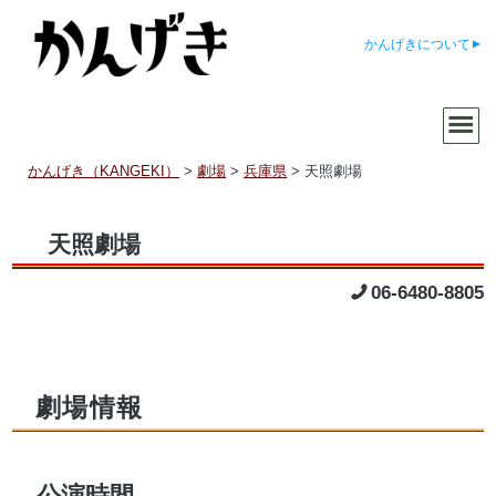
かんげきについて
かんげき（KANGEKI）
>
劇場
>
兵庫県
>
天照劇場
天照劇場
06-6480-8805
劇場情報
公演時間