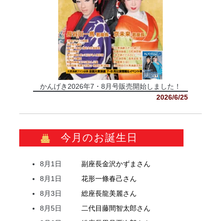
かんげき2026年7・8月号販売開始しました！
2026/6/25
今月のお誕生日
8月1日
副座長
金沢
かずま
さん
8月1日
花形
一條
春己
さん
8月3日
総座長
龍
美麗
さん
8月5日
二代目
藤間
智太郎
さん