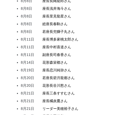
8月8日
座長
長縄
龍郎
さん
8月8日
座長
浅井
海斗
さん
8月8日
座長
里見
龍星
さん
8月8日
総座長
春駒
さん
8月8日
若座長
兜
獅子丸
さん
8月11日
座長
博多家
桃太郎
さん
8月11日
座長
中村
喜道
さん
8月11日
副座長
司
春香
さん
8月14日
花形
森
栄都
さん
8月19日
座長
恋川
純弥
さん
8月20日
若座長
碧月
龍都
さん
8月20日
花形
長谷川
愁
さん
8月21日
座長
三条
すすむ
さん
8月21日
座長
橘
炎鷹
さん
8月21日
リーダー
美穂
裕子
さん