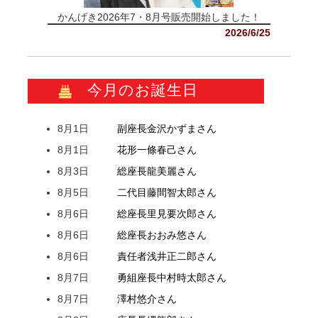
かんげき2026年7・8月号販売開始しました！
2026/6/25
今月のお誕生日
8月1日
副座長
金沢
かずま
さん
8月1日
花形
一條
春己
さん
8月3日
総座長
龍
美麗
さん
8月5日
二代目
藤間
智太郎
さん
8月6日
総座長
里見
要次郎
さん
8月6日
総座長
おおみ
悠
さん
8月6日
責任者
浅井
正二郎
さん
8月7日
勇組座長
中村
時太郎
さん
8月7日
澤村
悠介
さん