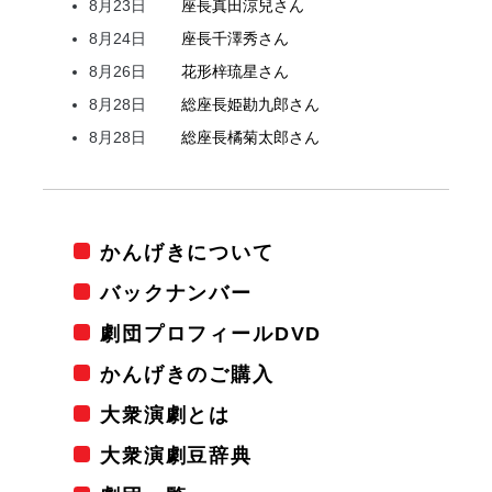
8月23日
座長
真田
涼兒
さん
8月24日
座長
千澤
秀
さん
8月26日
花形
梓
琉星
さん
8月28日
総座長
姫
勘九郎
さん
8月28日
総座長
橘
菊太郎
さん
かんげきについて
バックナンバー
劇団プロフィールDVD
かんげきのご購入
大衆演劇とは
大衆演劇豆辞典